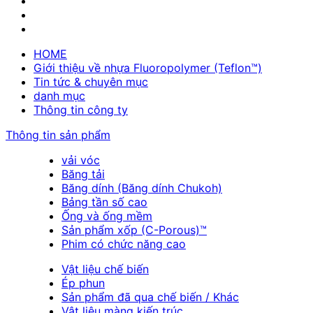
HOME
Giới thiệu về nhựa Fluoropolymer (Teflon™)
Tin tức & chuyên mục
danh mục
Thông tin công ty
Thông tin sản phẩm
vải vóc
Băng tải
Băng dính (Băng dính Chukoh)
Bảng tần số cao
Ống và ống mềm
Sản phẩm xốp (C-Porous)™
Phim có chức năng cao
Vật liệu chế biến
Ép phun
Sản phẩm đã qua chế biến / Khác
Vật liệu màng kiến trúc