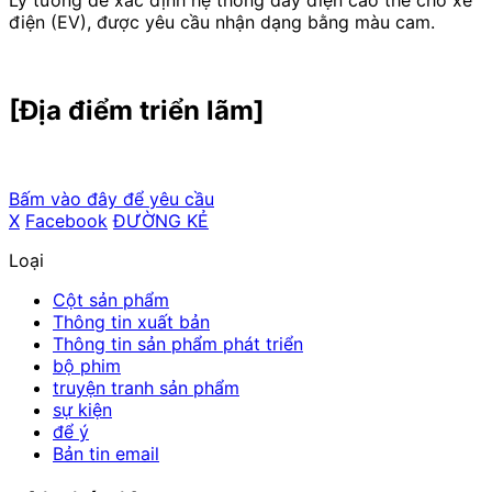
Lý tưởng để xác định hệ thống dây điện cao thế cho xe
điện (
EV
), được yêu cầu nhận dạng bằng màu cam.
[Địa điểm triển lãm]
Bấm vào đây để yêu cầu
X
​ ​
Facebook
​ ​
ĐƯỜNG KẺ
Loại
Cột sản phẩm
Thông tin xuất bản
Thông tin sản phẩm phát triển
bộ phim
truyện tranh sản phẩm
sự kiện
để ý
Bản tin email