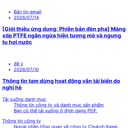
Bản tin email
2026/07/14
[Giới thiệu ứng dụng: Phiên bản đèn pha] Màng
xốp PTFE ngăn ngừa hiện tượng mờ và ngưng
tụ hơi nước
để ý
2026/07/10
Thông tin tạm dừng hoạt động vận tải biển do
nghỉ hè
Tải xuống danh mục
Thông tin công ty và danh mục sản phẩm
Bạn có thể tải xuống ở định dạng PDF.
Thông tin công ty
Ngoài phần tổng quan về công ty Chukoh Kasei,