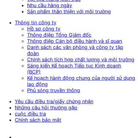
Nhu cầu hàng ngày
Sản phẩm thân thiện với môi trường
Thông tin công ty
Hồ sơ công ty
Thông điệp Tổng Giám đốc
Thông điệp Cán bộ điều hành và sĩ quan
Danh sách các văn phòng và công ty tập
đoàn
Chính sách tích hợp chất lượng và môi trường
Sáng kiến Kế hoạch Tiếp tục Kinh doanh
(BCP)
Kế hoạch hành động chung của người sử dụng
lao động
Phủ sóng truyền thông
Yêu cầu điều tra/giấy chứng nhận
Những câu hỏi thường gặp
cuộc điều tra
Chính sách bảo mật