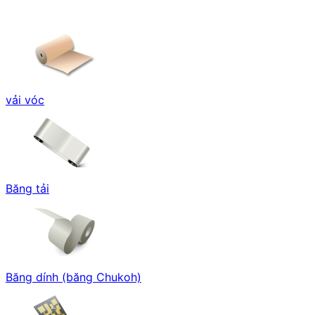
vải vóc
Băng tải
Băng dính (băng Chukoh)