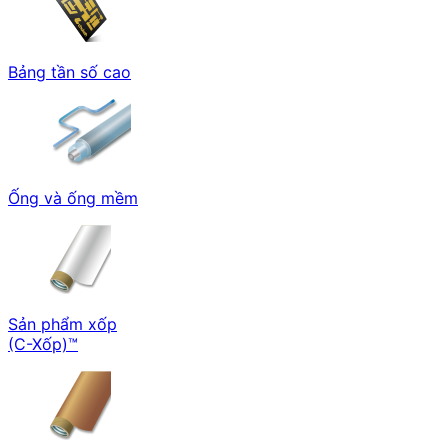
Bảng tần số cao
Ống và ống mềm
Sản phẩm xốp
(C-Xốp)™