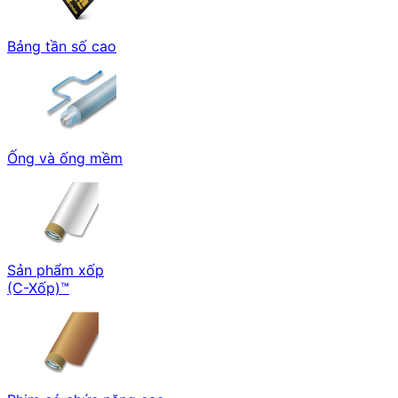
Bảng tần số cao
Ống và ống mềm
Sản phẩm xốp
(C-Xốp)™