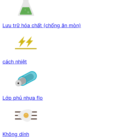
Lưu trữ hóa chất (chống ăn mòn)
cách nhiệt
Lớp phủ nhựa flo
Không dính