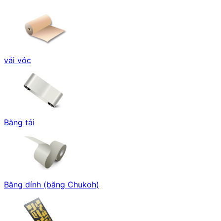
vải vóc
Băng tải
Băng dính (băng Chukoh)