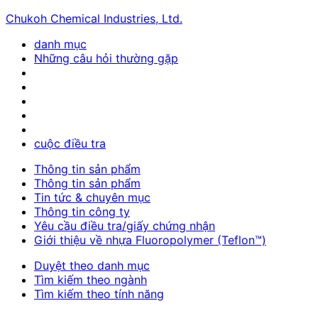
Chukoh Chemical Industries, Ltd.
danh mục
Những câu hỏi thường gặp
cuộc điều tra
Thông tin sản phẩm
Thông tin sản phẩm
Tin tức & chuyên mục
Thông tin công ty
Yêu cầu điều tra/giấy chứng nhận
Giới thiệu về nhựa Fluoropolymer (Teflon™)
Duyệt theo danh mục
Tìm kiếm theo ngành
Tìm kiếm theo tính năng