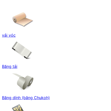
vải vóc
Băng tải
Băng dính (băng Chukoh)