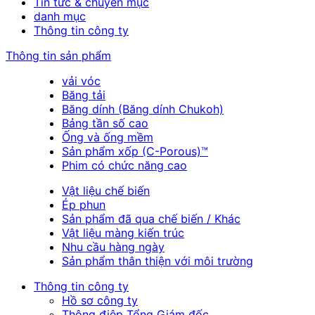
Tin tức & chuyên mục
danh mục
Thông tin công ty
Thông tin sản phẩm
vải vóc
Băng tải
Băng dính (Băng dính Chukoh)
Bảng tần số cao
Ống và ống mềm
Sản phẩm xốp (C-Porous)™
Phim có chức năng cao
Vật liệu chế biến
Ép phun
Sản phẩm đã qua chế biến / Khác
Vật liệu màng kiến trúc
Nhu cầu hàng ngày
Sản phẩm thân thiện với môi trường
Thông tin công ty
Hồ sơ công ty
Thông điệp Tổng Giám đốc