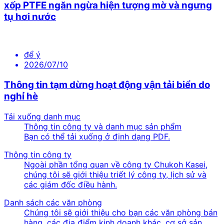
xốp PTFE ngăn ngừa hiện tượng mờ và ngưng
tụ hơi nước
để ý
2026/07/10
Thông tin tạm dừng hoạt động vận tải biển do
nghỉ hè
Tải xuống danh mục
Thông tin công ty và danh mục sản phẩm
Bạn có thể tải xuống ở định dạng PDF.
Thông tin công ty
Ngoài phần tổng quan về công ty Chukoh Kasei,
chúng tôi sẽ giới thiệu triết lý công ty, lịch sử và
các giám đốc điều hành.
Danh sách các văn phòng
Chúng tôi sẽ giới thiệu cho bạn các văn phòng bán
hàng, các địa điểm kinh doanh khác, cơ sở sản