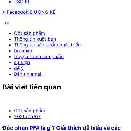
#SỐ PI
X
​ ​
Facebook
​ ​
ĐƯỜNG KẺ
Loại
Cột sản phẩm
Thông tin xuất bản
Thông tin sản phẩm phát triển
bộ phim
truyện tranh sản phẩm
sự kiện
để ý
Bản tin email
Bài viết liên quan
Cột sản phẩm
2026/05/07
Đúc phun PFA là gì? Giải thích dễ hiểu về các