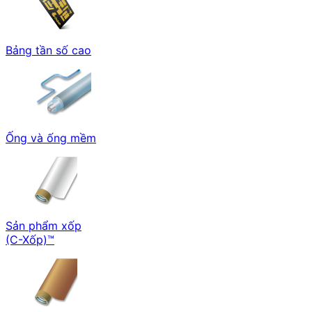
Bảng tần số cao
Ống và ống mềm
Sản phẩm xốp
(C-Xốp)™