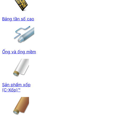
Bảng tần số cao
Ống và ống mềm
Sản phẩm xốp
(C-Xốp)™