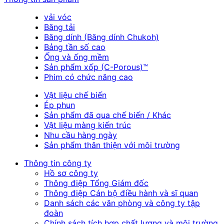
vải vóc
Băng tải
Băng dính (Băng dính Chukoh)
Bảng tần số cao
Ống và ống mềm
Sản phẩm xốp (C-Porous)™
Phim có chức năng cao
Vật liệu chế biến
Ép phun
Sản phẩm đã qua chế biến / Khác
Vật liệu màng kiến trúc
Nhu cầu hàng ngày
Sản phẩm thân thiện với môi trường
Thông tin công ty
Hồ sơ công ty
Thông điệp Tổng Giám đốc
Thông điệp Cán bộ điều hành và sĩ quan
Danh sách các văn phòng và công ty tập
đoàn
Chính sách tích hợp chất lượng và môi trường