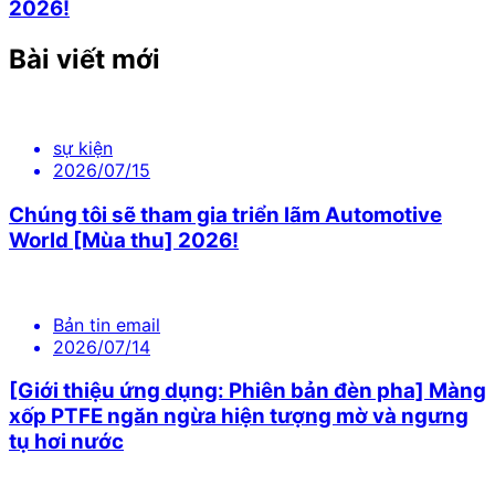
2026!
Bài viết mới
sự kiện
2026/07/15
Chúng tôi sẽ tham gia triển lãm Automotive
World [Mùa thu] 2026!
Bản tin email
2026/07/14
[Giới thiệu ứng dụng: Phiên bản đèn pha] Màng
xốp PTFE ngăn ngừa hiện tượng mờ và ngưng
tụ hơi nước