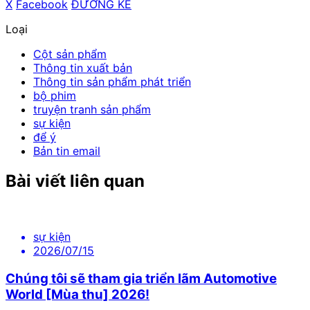
X
​ ​
Facebook
​ ​
ĐƯỜNG KẺ
Loại
Cột sản phẩm
Thông tin xuất bản
Thông tin sản phẩm phát triển
bộ phim
truyện tranh sản phẩm
sự kiện
để ý
Bản tin email
Bài viết liên quan
sự kiện
2026/07/15
Chúng tôi sẽ tham gia triển lãm Automotive
World [Mùa thu] 2026!