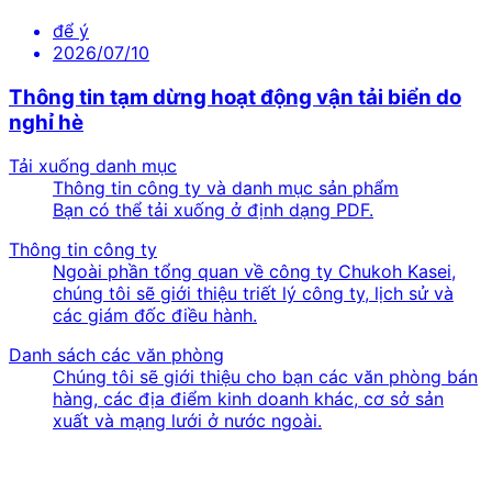
để ý
2026/07/10
Thông tin tạm dừng hoạt động vận tải biển do
nghỉ hè
Tải xuống danh mục
Thông tin công ty và danh mục sản phẩm
Bạn có thể tải xuống ở định dạng PDF.
Thông tin công ty
Ngoài phần tổng quan về công ty Chukoh Kasei,
chúng tôi sẽ giới thiệu triết lý công ty, lịch sử và
các giám đốc điều hành.
Danh sách các văn phòng
Chúng tôi sẽ giới thiệu cho bạn các văn phòng bán
hàng, các địa điểm kinh doanh khác, cơ sở sản
xuất và mạng lưới ở nước ngoài.