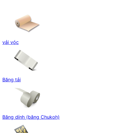
vải vóc
Băng tải
Băng dính (băng Chukoh)