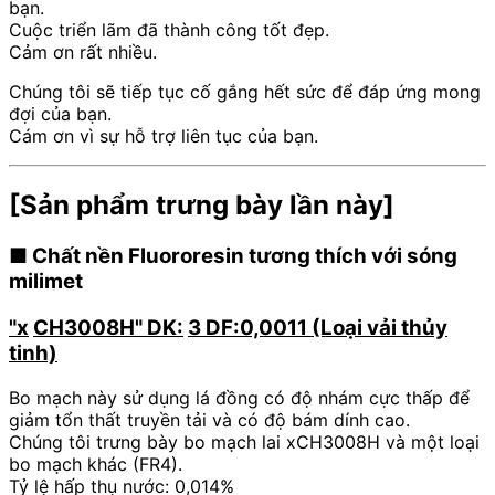
bạn.
Cuộc triển lãm đã thành công tốt đẹp.
Cảm ơn rất nhiều.
Chúng tôi sẽ tiếp tục cố gắng hết sức để đáp ứng mong
đợi của bạn.
Cám ơn vì sự hỗ trợ liên tục của bạn.
[Sản phẩm trưng bày lần này]
■ Chất nền Fluororesin tương thích với sóng
milimet
"x
​ ​
CH3008H" DK:
​ ​
3 DF:0,0011 (Loại vải thủy
tinh)
Bo mạch này sử dụng lá đồng có độ nhám cực thấp để
giảm tổn thất truyền tải và có độ bám dính cao.
Chúng tôi trưng bày bo mạch lai xCH3008H và một loại
bo mạch khác (FR4).
Tỷ lệ hấp thụ nước: 0,014%