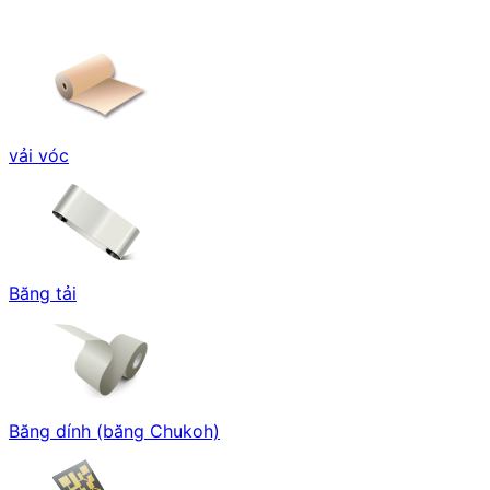
vải vóc
Băng tải
Băng dính (băng Chukoh)