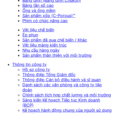
Băng dính (Băng dính Chukoh)
Bảng tần số cao
Ống và ống mềm
Sản phẩm xốp (C-Porous)™
Phim có chức năng cao
Vật liệu chế biến
Ép phun
Sản phẩm đã qua chế biến / Khác
Vật liệu màng kiến trúc
Nhu cầu hàng ngày
Sản phẩm thân thiện với môi trường
Thông tin công ty
Hồ sơ công ty
Thông điệp Tổng Giám đốc
Thông điệp Cán bộ điều hành và sĩ quan
Danh sách các văn phòng và công ty tập
đoàn
Chính sách tích hợp chất lượng và môi trường
Sáng kiến Kế hoạch Tiếp tục Kinh doanh
(BCP)
Kế hoạch hành động chung của người sử dụng