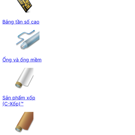
Bảng tần số cao
Ống và ống mềm
Sản phẩm xốp
(C-Xốp)™