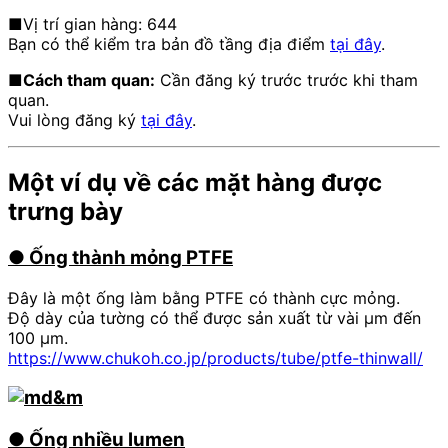
■Vị trí gian hàng: 644
Bạn có thể kiểm tra bản đồ tầng địa điểm
tại đây
.
■Cách tham quan:
Cần đăng ký trước trước khi tham
quan.
Vui lòng đăng ký
tại đây
.
Một ví dụ về các mặt hàng được
trưng bày
●
​ ​
Ống thành mỏng
PTFE
Đây là một ống làm bằng PTFE có thành cực mỏng.
Độ dày của tường có thể được sản xuất từ vài μm đến
100 μm.
https://www.chukoh.co.jp/products/tube/ptfe-thinwall/
●
​ ​
Ống nhiều lumen