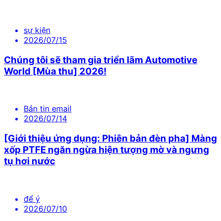
sự kiện
2026/07/15
Chúng tôi sẽ tham gia triển lãm Automotive
World [Mùa thu] 2026!
Bản tin email
2026/07/14
[Giới thiệu ứng dụng: Phiên bản đèn pha] Màng
xốp PTFE ngăn ngừa hiện tượng mờ và ngưng
tụ hơi nước
để ý
2026/07/10