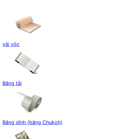
vải vóc
Băng tải
Băng dính (băng Chukoh)