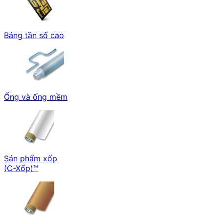
Bảng tần số cao
Ống và ống mềm
Sản phẩm xốp
(C-Xốp)™