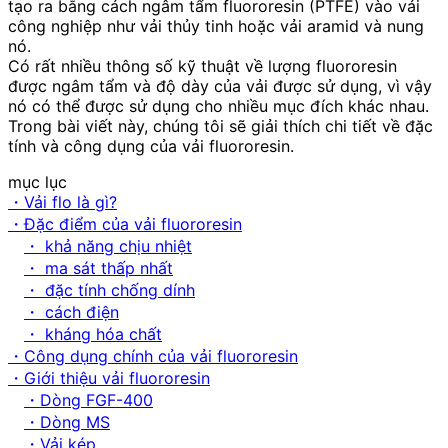
tạo ra bằng cách ngâm tẩm fluororesin (PTFE) vào vải
công nghiệp như vải thủy tinh hoặc vải aramid và nung
nó.
Có rất nhiều thông số kỹ thuật về lượng fluororesin
được ngâm tẩm và độ dày của vải được sử dụng, vì vậy
nó có thể được sử dụng cho nhiều mục đích khác nhau.
Trong bài viết này, chúng tôi sẽ giải thích chi tiết về đặc
tính và công dụng của vải fluororesin.
mục lục
・Vải flo là gì?
・Đặc điểm của vải fluororesin
・ khả năng chịu nhiệt
・ ma sát thấp nhất
・ đặc tính chống dính
・ cách điện
・ kháng hóa chất
・Công dụng chính của vải fluororesin
・Giới thiệu vải fluororesin
・Dòng FGF-400
・Dòng MS
・Vải kép