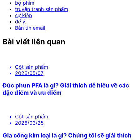
bộ phim
truyện tranh sản phẩm
sự kiện
để ý
Bản tin email
Bài viết liên quan
Cột sản phẩm
2026/05/07
Đúc phun PFA là gì? Giải thích dễ hiểu về các
đặc điểm và ưu điểm
Cột sản phẩm
2026/03/25
Gia công kim loại là gì? Chúng tôi sẽ giải thích