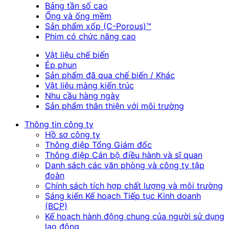
Bảng tần số cao
Ống và ống mềm
Sản phẩm xốp (C-Porous)™
Phim có chức năng cao
Vật liệu chế biến
Ép phun
Sản phẩm đã qua chế biến / Khác
Vật liệu màng kiến trúc
Nhu cầu hàng ngày
Sản phẩm thân thiện với môi trường
Thông tin công ty
Hồ sơ công ty
Thông điệp Tổng Giám đốc
Thông điệp Cán bộ điều hành và sĩ quan
Danh sách các văn phòng và công ty tập
đoàn
Chính sách tích hợp chất lượng và môi trường
Sáng kiến Kế hoạch Tiếp tục Kinh doanh
(BCP)
Kế hoạch hành động chung của người sử dụng
lao động