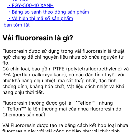
・FGY-500-10 XANH
・Bảng so sánh theo dòng sản phẩm
・Về hiển thị mã số sản phẩm
·bản tóm tắt
Vải fluororesin là gì?
Fluororesin được sử dụng trong vải fluororesin là thuật
ngữ chung để chỉ nguyên liệu nhựa có chứa nguyên tử
flo.
Có chín loại, bao gồm PTFE (polytetrafluoroethylene) và
PFA (perfluoroalkoxyalkane), có các đặc tính tuyệt vời
như khả năng chịu nhiệt, ma sát thấp nhất, đặc tính
chống dính, kháng hóa chất, Vật liệu cách nhiệt và Khả
năng chịu thời tiết.
Fluororesin thường được gọi là ``Teflon™'', nhưng
``Teflon™'' là tên thương mại của nhựa fluororesin do
Chemours sản xuất.
Vải Fluororesin được tạo ra bằng cách kết hợp loại nhựa
fluororesin này với vải công nghiệp như vải thủy tinh