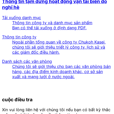
Thông tin tạm dừng hoạt động vận tải biển do
nghỉ hè
Tải xuống danh mục
Thông tin công ty và danh mục sản phẩm
Bạn có thể tải xuống ở định dạng PDF.
Thông tin công ty
Ngoài phần tổng quan về công ty Chukoh Kasei,
chúng tôi sẽ giới thiệu triết lý công ty, lịch sử và
các giám đốc điều hành.
Danh sách các văn phòng
Chúng tôi sẽ giới thiệu cho bạn các văn phòng bán
hàng, các địa điểm kinh doanh khác, cơ sở sản
xuất và mạng lưới ở nước ngoài.
cuộc điều tra
Xin vui lòng liên hệ với chúng tôi nếu bạn có bất kỳ thắc