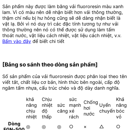
Sản phẩm này được làm bằng vải fluororesin màu xanh
lam. Vì có màu nên dễ nhận biết hơn vải thông thường,
thậm chí nếu bị hư hỏng cũng sẽ dễ dàng nhận biết là
vật lạ. Bởi vì nó duy trì các đặc tính tương tự như vải
thông thường nên nó có thể được sử dụng làm tấm
thoát nước, vật liệu cách nhiệt, vật liệu cách nhiệt, v.v.
Bấm vào đây
để biết chi tiết
[Bảng so sánh theo dòng sản phẩm]
Số sản phẩm của vải fluororesin được phân loại theo tên
viết tắt, chất liệu cơ bản, hình thức bên ngoài, cấp độ
ngâm tẩm nhựa, cấu trúc chéo và độ dày danh nghĩa.
khả
Chịu
sức
Khả
Chống
năng
nhiệt
sức
mạnh
Uyển
năng
hơi
chịu
độ
căng
xé
chuyển
bóc
nước
nhiệt
thấp
rách
vỏ
Dòng
◎
◎
◎
○
×
△
○
FGN-500