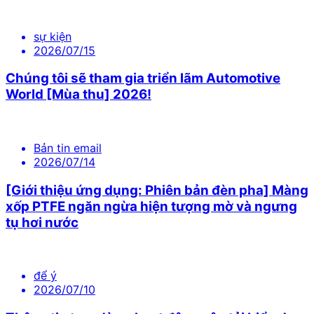
sự kiện
2026/07/15
Chúng tôi sẽ tham gia triển lãm Automotive
World [Mùa thu] 2026!
Bản tin email
2026/07/14
[Giới thiệu ứng dụng: Phiên bản đèn pha] Màng
xốp PTFE ngăn ngừa hiện tượng mờ và ngưng
tụ hơi nước
để ý
2026/07/10