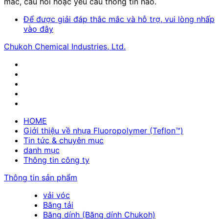
mắc, câu hỏi hoặc yêu cầu thông tin nào.
Để được giải đáp thắc mắc và hỗ trợ, vui lòng nhấp
vào đây
Chukoh Chemical Industries, Ltd.
HOME
Giới thiệu về nhựa Fluoropolymer (Teflon™)
Tin tức & chuyên mục
danh mục
Thông tin công ty
Thông tin sản phẩm
vải vóc
Băng tải
Băng dính (Băng dính Chukoh)