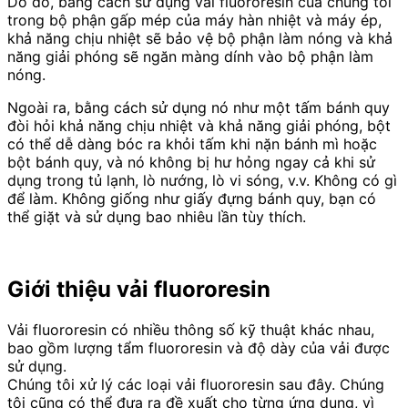
Do đó, bằng cách sử dụng vải fluororesin của chúng tôi
trong bộ phận gấp mép của máy hàn nhiệt và máy ép,
khả năng chịu nhiệt sẽ bảo vệ bộ phận làm nóng và khả
năng giải phóng sẽ ngăn màng dính vào bộ phận làm
nóng.
Ngoài ra, bằng cách sử dụng nó như một tấm bánh quy
đòi hỏi khả năng chịu nhiệt và khả năng giải phóng, bột
có thể dễ dàng bóc ra khỏi tấm khi nặn bánh mì hoặc
bột bánh quy, và nó không bị hư hỏng ngay cả khi sử
dụng trong tủ lạnh, lò nướng, lò vi sóng, v.v. Không có gì
để làm. Không giống như giấy đựng bánh quy, bạn có
thể giặt và sử dụng bao nhiêu lần tùy thích.
Giới thiệu
vải fluororesin
Vải fluororesin có nhiều thông số kỹ thuật khác nhau,
bao gồm lượng tẩm fluororesin và độ dày của vải được
sử dụng.
Chúng tôi xử lý các loại vải fluororesin sau đây. Chúng
tôi cũng có thể đưa ra đề xuất cho từng ứng dụng, vì