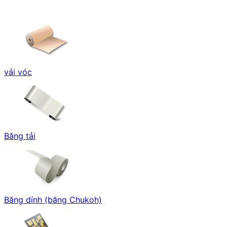
vải vóc
Băng tải
Băng dính (băng Chukoh)