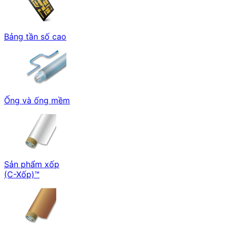
Bảng tần số cao
Ống và ống mềm
Sản phẩm xốp
(C-Xốp)™