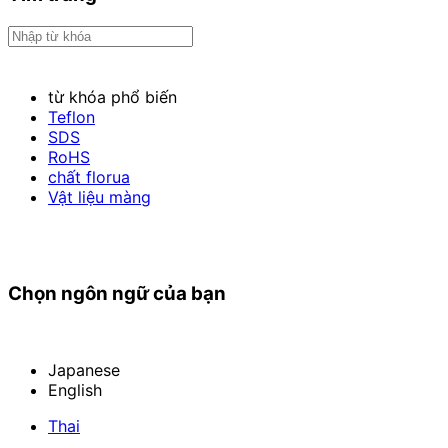
từ khóa phổ biến
Teflon
SDS
RoHS
chất florua
Vật liệu màng
Chọn ngôn ngữ của bạn
Japanese
English
Thai