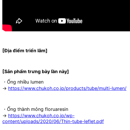
[Địa điểm triển lãm]
[Sản phẩm trưng bày lần này]
・Ống nhiều lumen
→
https://www.chukoh.co.jp/products/tube/multi-lumen/
・Ống thành mỏng floruaresin
→
https://www.chukoh.co.jp/wp-
content/uploads/2020/06/Thin-tube-leflet.pdf