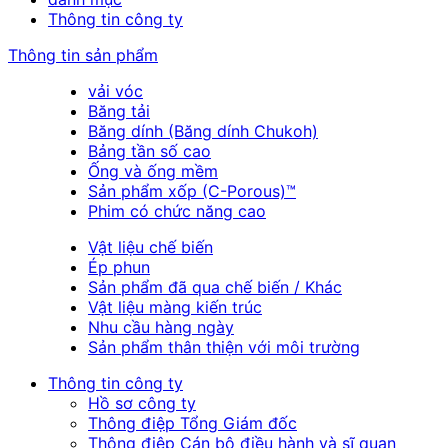
Thông tin công ty
Thông tin sản phẩm
vải vóc
Băng tải
Băng dính (Băng dính Chukoh)
Bảng tần số cao
Ống và ống mềm
Sản phẩm xốp (C-Porous)™
Phim có chức năng cao
Vật liệu chế biến
Ép phun
Sản phẩm đã qua chế biến / Khác
Vật liệu màng kiến trúc
Nhu cầu hàng ngày
Sản phẩm thân thiện với môi trường
Thông tin công ty
Hồ sơ công ty
Thông điệp Tổng Giám đốc
Thông điệp Cán bộ điều hành và sĩ quan