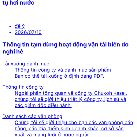
tụ hơi nước
để ý
2026/07/10
Thông tin tạm dừng hoạt động vận tải biển do
nghỉ hè
Tải xuống danh mục
Thông tin công ty và danh mục sản phẩm
Bạn có thể tải xuống ở định dạng PDF.
Thông tin công ty
Ngoài phần tổng quan về công ty Chukoh Kasei,
chúng tôi sẽ giới thiệu triết lý công ty, lịch sử và
các giám đốc điều hành.
Danh sách các văn phòng
Chúng tôi sẽ giới thiệu cho bạn các văn phòng bán
hàng, các địa điểm kinh doanh khác, cơ sở sản
xuất và mạng lưới ở nước ngoài.