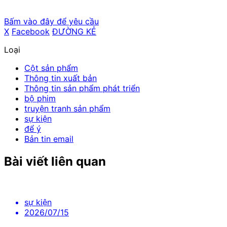
Bấm vào đây để yêu cầu
X
​ ​
Facebook
​ ​
ĐƯỜNG KẺ
Loại
Cột sản phẩm
Thông tin xuất bản
Thông tin sản phẩm phát triển
bộ phim
truyện tranh sản phẩm
sự kiện
để ý
Bản tin email
Bài viết liên quan
sự kiện
2026/07/15