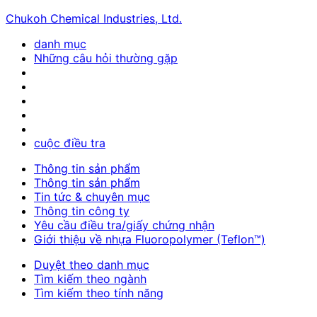
Chukoh Chemical Industries, Ltd.
danh mục
Những câu hỏi thường gặp
cuộc điều tra
Thông tin sản phẩm
Thông tin sản phẩm
Tin tức & chuyên mục
Thông tin công ty
Yêu cầu điều tra/giấy chứng nhận
Giới thiệu về nhựa Fluoropolymer (Teflon™)
Duyệt theo danh mục
Tìm kiếm theo ngành
Tìm kiếm theo tính năng