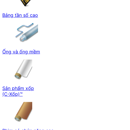
Bảng tần số cao
Ống và ống mềm
Sản phẩm xốp
(C-Xốp)™