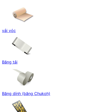
vải vóc
Băng tải
Băng dính (băng Chukoh)