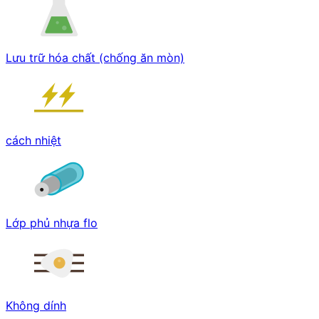
Lưu trữ hóa chất (chống ăn mòn)
cách nhiệt
Lớp phủ nhựa flo
Không dính