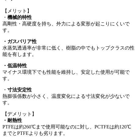
【メリット】
・
機械的特性
高剛性・高硬度を持ち、外力による変形が起こりにくいで
す。
・ガスバリア性
水蒸気透過率が非常に低く、樹脂の中でもトップクラスの性
能を有します。
・低温特性
マイナス環境下でも性能を維持し、安定した使用が可能で
す。
・
寸法安定性
熱膨張係数が小さく、温度変化による寸法変化が少ないで
す。
【デメリット】
・耐熱性
PTFE
は約
260
℃まで使用可能なのに対し、
PCTFE
は約120℃
までと
PTFE
よりも劣ります。