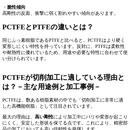
・
脆性傾向
高剛性の反面、衝撃に弱く割れやすい傾向があります。
PCTFEとPTFEの違いとは？
同じふっ素樹脂である
PTFE
と比べると、
PCTFE
はより硬く
変形しにくい特性を持っています。反対に、
PTFE
は柔軟性
や耐熱性に優れているため、用途や必要な特性に合わせて使
い分けられています。
PCTFEが切削加工に適している理由と
は？－主な用途例と加工事例－
PCTFE
は、数ある樹脂素材の中でも「切削加工に非常に適
した高機能樹脂」として注目されています。
最大の理由は、
高い剛性
により加工中にバリや変形が起こり
にくく、安定した形状を保てる点です。これにより、精密部
品の加工においても高い信頼性を発揮します。