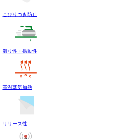
こびりつき防止
滑り性・摺動性
高温蒸気加熱
リリース性