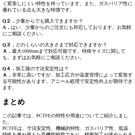
く変形しにくい特性を持っています。また、ガスバリア性に
優れている点も大きな特徴です。
Q２．
少量からでも購入できますか？
A．
はい、少量からのご注文にも対応しております。お気軽
にご相談ください。
Q３．
どのくらいの大きさまで対応できますか？
Ａ．
最大
1000mm
まで対応可能です。特殊サイズに関して
も、まずはお気軽にご相談ください。
Q４．
加工後の寸法安定性は？
Ａ．
非常に高いですが、加工応力や温度管理によって変形す
る可能性があります。アニール処理で安定性向上が期待でき
ます。
まとめ
この記事では、
PCTFE
の特性や用途についてご紹介しまし
た。
PCTFE
は、寸法安定性、機械的特性、ガスバリア性、低温
特性を兼ね備えた高機能樹脂であり、精密加工が求められる