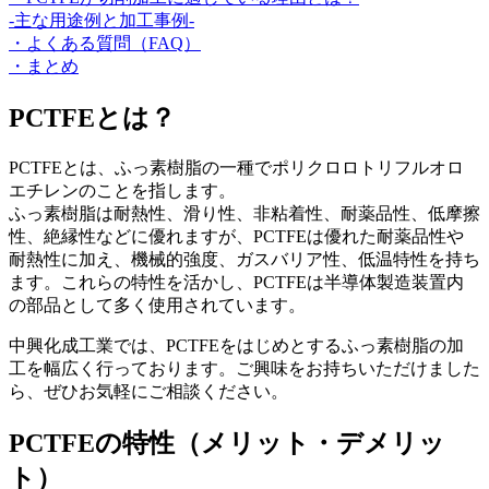
-主な用途例と加工事例-
・よくある質問（FAQ）
・まとめ
PCTFEとは？
PCTFE
とは、ふっ素樹脂の一種でポリクロロトリフルオロ
エチレンのことを指します。
ふっ素樹脂は耐熱性、滑り性、非粘着性、耐薬品性、低摩擦
性、絶縁性などに優れますが、
PCTFE
は優れた耐薬品性や
耐熱性に加え、機械的強度、ガスバリア性、低温特性を持ち
ます。これらの特性を活かし、
PCTFE
は半導体製造装置内
の部品として多く使用されています。
中興化成工業では、
PCTFE
をはじめとするふっ素樹脂の加
工を幅広く行っております。ご興味をお持ちいただけました
ら、ぜひお気軽にご相談ください。
PCTFEの特性（メリット・デメリッ
ト）