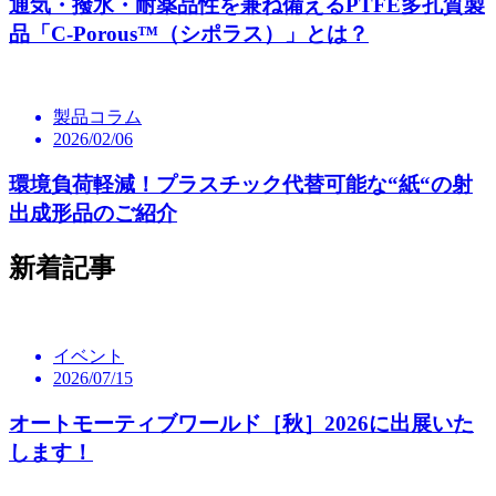
通気・撥水・耐薬品性を兼ね備えるPTFE多孔質製
品「C-Porous™（シポラス）」とは？
製品コラム
2026/02/06
環境負荷軽減！プラスチック代替可能な“紙“の射
出成形品のご紹介
新着記事
イベント
2026/07/15
オートモーティブワールド［秋］2026に出展いた
します！