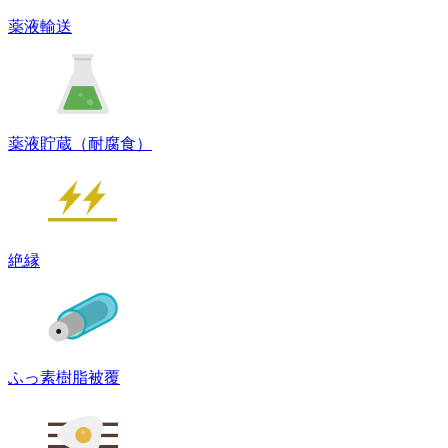
薬液輸送
薬液貯蔵（耐腐食）
絶縁
ふっ素樹脂被覆