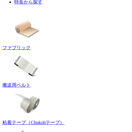
特長から探す
ファブリック
搬送用ベルト
粘着テープ（Chukohテープ）