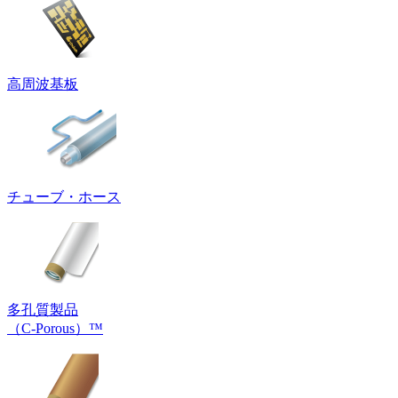
高周波基板
チューブ・ホース
多孔質製品
（C-Porous）™