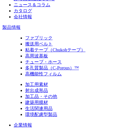
ニュース＆コラム
カタログ
会社情報
製品情報
ファブリック
搬送用ベルト
粘着テープ（Chukohテープ）
高周波基板
チューブ・ホース
多孔質製品（C-Porous）™
高機能性フィルム
加工用素材
射出成形品
加工品・その他
建築用膜材
生活関連用品
環境配慮型製品
企業情報