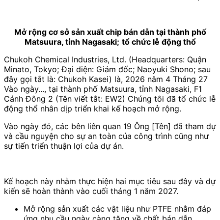
Mở rộng cơ sở sản xuất chip bán dẫn tại thành phố
Matsuura, tỉnh Nagasaki;
​ ​
tổ chức lễ động thổ
Chukoh Chemical Industries, Ltd.
(
Headquarters: Quận
Minato, Tokyo; Đại diện: Giám đốc; Naoyuki Shono; sau
đây gọi tắt là: Chukoh Kasei
)
là,
2026
năm
4
Tháng
27
Vào ngày..., tại thành phố Matsuura, tỉnh Nagasaki,
F1
Cánh Đông 2
(Tên viết tắt:
EW2
) Chúng tôi đã tổ chức lễ
động thổ nhân dịp triển khai kế hoạch mở rộng.
Vào ngày đó, các bên liên quan
19
Ông [Tên] đã tham dự
và cầu nguyện cho sự an toàn của công trình cũng như
sự tiến triển thuận lợi của dự án.
Kế hoạch này nhằm thực hiện hai mục tiêu sau đây và dự
kiến sẽ hoàn thành vào cuối tháng 1 năm 2027.
Mở rộng sản xuất
các vật liệu như PTFE
nhằm đáp
ứng nhu cầu ngày càng tăng về chất bán dẫn