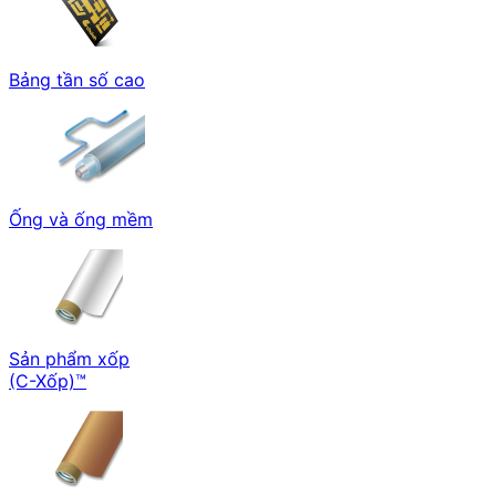
Bảng tần số cao
Ống và ống mềm
Sản phẩm xốp
(C-Xốp)™