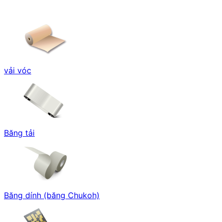
vải vóc
Băng tải
Băng dính (băng Chukoh)