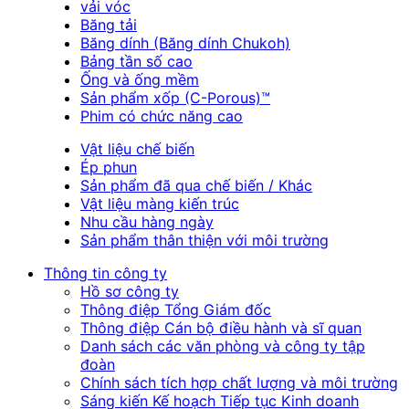
vải vóc
Băng tải
Băng dính (Băng dính Chukoh)
Bảng tần số cao
Ống và ống mềm
Sản phẩm xốp (C-Porous)™
Phim có chức năng cao
Vật liệu chế biến
Ép phun
Sản phẩm đã qua chế biến / Khác
Vật liệu màng kiến trúc
Nhu cầu hàng ngày
Sản phẩm thân thiện với môi trường
Thông tin công ty
Hồ sơ công ty
Thông điệp Tổng Giám đốc
Thông điệp Cán bộ điều hành và sĩ quan
Danh sách các văn phòng và công ty tập
đoàn
Chính sách tích hợp chất lượng và môi trường
Sáng kiến Kế hoạch Tiếp tục Kinh doanh