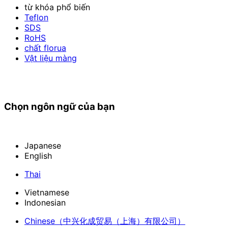
từ khóa phổ biến
Teflon
SDS
RoHS
chất florua
Vật liệu màng
Chọn ngôn ngữ của bạn
Japanese
English
Thai
Vietnamese
Indonesian
Chinese
（中兴化成贸易（上海）有限公司）