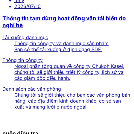
để ý
2026/07/10
Thông tin tạm dừng hoạt động vận tải biển do
nghỉ hè
Tải xuống danh mục
Thông tin công ty và danh mục sản phẩm
Bạn có thể tải xuống ở định dạng PDF.
Thông tin công ty
Ngoài phần tổng quan về công ty Chukoh Kasei,
chúng tôi sẽ giới thiệu triết lý công ty, lịch sử và
các giám đốc điều hành.
Danh sách các văn phòng
Chúng tôi sẽ giới thiệu cho bạn các văn phòng bán
hàng, các địa điểm kinh doanh khác, cơ sở sản
xuất và mạng lưới ở nước ngoài.
cuộc điều tra