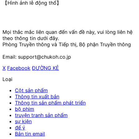
【Hình ảnh lễ động thổ】
Mọi thắc mắc liên quan đến vấn đề này, vui lòng liên hệ
theo thông tin dưới đây.
Phòng Truyền thông và Tiếp thị, Bộ phận Truyền thông
Email: support@chukoh.co.jp
X
​ ​
Facebook
​ ​
ĐƯỜNG KẺ
Loại
Cột sản phẩm
Thông tin xuất bản
Thông tin sản phẩm phát triển
bộ phim
truyện tranh sản phẩm
sự kiện
để ý
Bản tin email