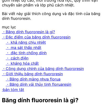
gồm nhiệt độ cao, môi trường hóa học, quy trình vận
chuyển sản phẩm và lớp phủ cách nhiệt.
Bài viết này giải thích công dụng và đặc tính của băng
dính fluororesin.
mục lục
・Băng dính fluororesin là gì?
・Đặc điểm của băng dính fluororesin
・ khả năng chịu nhiệt
・ ma sát thấp nhất
・ đặc tính chống dính
・ cách điện
・ kháng hóa chất
・Công dụng chính của băng dính fluororesin
・Giới thiệu băng dính fluororesin
・Băng dính màng nhựa florua
・Băng dính vải thủy tinh floruaresin
·bản tóm tắt
Băng dính fluororesin là gì?