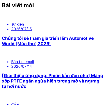
Bài viết mới
sự kiện
2026/07/15
Chúng tôi sẽ tham gia triển lãm Automotive
World [Mùa thu] 2026!
Bản tin email
2026/07/14
[Giới thiệu ứng dụng: Phiên bản đèn pha] Màng
xốp PTFE ngăn ngừa hiện tượng mờ và ngưng
tụ hơi nước
để ý