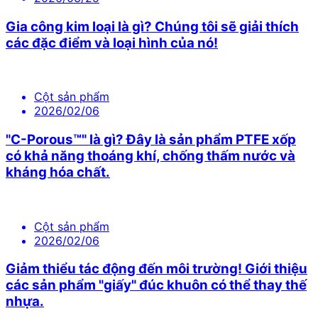
Gia công kim loại là gì? Chúng tôi sẽ giải thích
các đặc điểm và loại hình của nó!
Cột sản phẩm
2026/02/06
"C-Porous™" là gì? Đây là sản phẩm PTFE xốp
có khả năng thoáng khí, chống thấm nước và
kháng hóa chất.
Cột sản phẩm
2026/02/06
Giảm thiểu tác động đến môi trường! Giới thiệu
các sản phẩm "giấy" đúc khuôn có thể thay thế
nhựa.