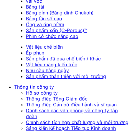
vải vóc
Băng tải
Băng dính (Băng dính Chukoh)
Bảng tần số cao
Ống và ống mềm
Sản phẩm xốp (C-Porous)™
Phim có chức năng cao
Vật liệu chế biến
Ép phun
Sản phẩm đã qua chế biến / Khác
Vật liệu màng kiến trúc
Nhu cầu hàng ngày
Sản phẩm thân thiện với môi trường
Thông tin công ty
Hồ sơ công ty
Thông điệp Tổng Giám đốc
Thông điệp Cán bộ điều hành và sĩ quan
Danh sách các văn phòng và công ty tập
đoàn
Chính sách tích hợp chất lượng và môi trường
Sáng kiến Kế hoạch Tiếp tục Kinh doanh