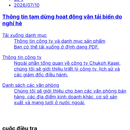
2026/07/10
Thông tin tạm dừng hoạt động vận tải biển do
nghỉ hè
Tải xuống danh mục
Thông tin công ty và danh mục sản phẩm
Bạn có thể tải xuống ở định dạng PDF.
Thông tin công ty
Ngoài phần tổng quan về công ty Chukoh Kasei,
chúng tôi sẽ giới thiệu triết lý công ty, lịch sử và
các giám đốc điều hành.
Danh sách các văn phòng
Chúng tôi sẽ giới thiệu cho bạn các văn phòng bán
hàng, các địa điểm kinh doanh khác, cơ sở sản
xuất và mạng lưới ở nước ngoài.
cuộc điều tra