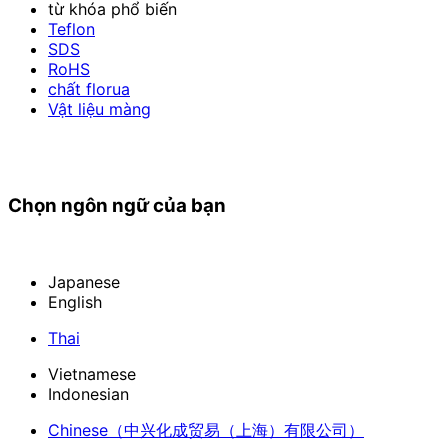
từ khóa phổ biến
Teflon
SDS
RoHS
chất florua
Vật liệu màng
Chọn ngôn ngữ của bạn
Japanese
English
Thai
Vietnamese
Indonesian
Chinese
（中兴化成贸易（上海）有限公司）