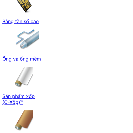
Bảng tần số cao
Ống và ống mềm
Sản phẩm xốp
(C-Xốp)™