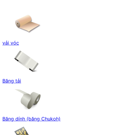
vải vóc
Băng tải
Băng dính (băng Chukoh)