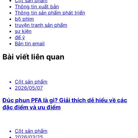
Cột sản phẩm
Thông tin xuất bản
Thông tin sản phẩm phát triển
bộ phim
truyện tranh sản phẩm
sự kiện
để ý
Bản tin email
Bài viết liên quan
Cột sản phẩm
2026/05/07
Đúc phun PFA là gì? Giải thích dễ hiểu về các
đặc điểm và ưu điểm
Cột sản phẩm
2026/03/25