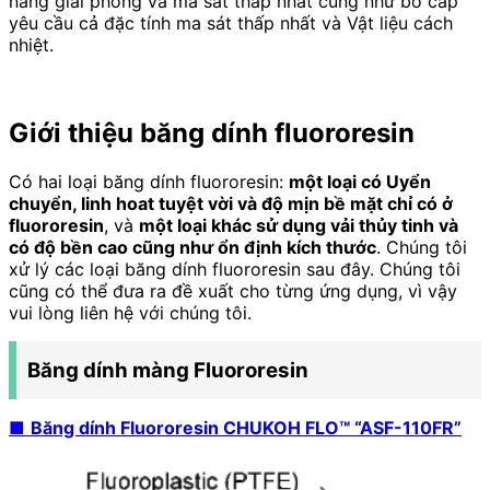
năng giải phóng và ma sát thấp nhất cũng như bó cáp
yêu cầu cả đặc tính ma sát thấp nhất và Vật liệu cách
nhiệt.
Giới thiệu
băng dính fluororesin
Có hai loại băng dính fluororesin:
một loại có Uyển
chuyển, linh hoat tuyệt vời và độ mịn bề mặt chỉ có ở
fluororesin
, và
một loại khác sử dụng vải thủy tinh và
có độ bền cao cũng như ổn định kích thước
. Chúng tôi
xử lý các loại băng dính fluororesin sau đây. Chúng tôi
cũng có thể đưa ra đề xuất cho từng ứng dụng, vì vậy
vui lòng liên hệ với chúng tôi.
Băng dính màng Fluororesin
■
Băng dính Fluororesin CHUKOH FLO™ “ASF-110FR”