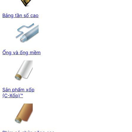
Bảng tần số cao
Ống và ống mềm
Sản phẩm xốp
(C-Xốp)™