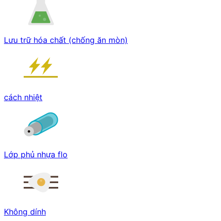
Lưu trữ hóa chất (chống ăn mòn)
cách nhiệt
Lớp phủ nhựa flo
Không dính