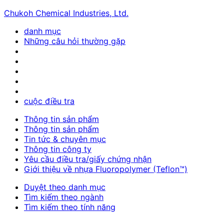
Chukoh Chemical Industries, Ltd.
danh mục
Những câu hỏi thường gặp
cuộc điều tra
Thông tin sản phẩm
Thông tin sản phẩm
Tin tức & chuyên mục
Thông tin công ty
Yêu cầu điều tra/giấy chứng nhận
Giới thiệu về nhựa Fluoropolymer (Teflon™)
Duyệt theo danh mục
Tìm kiếm theo ngành
Tìm kiếm theo tính năng