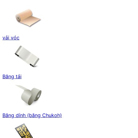
vải vóc
Băng tải
Băng dính (băng Chukoh)