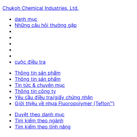
Chukoh Chemical Industries, Ltd.
danh mục
Những câu hỏi thường gặp
cuộc điều tra
Thông tin sản phẩm
Thông tin sản phẩm
Tin tức & chuyên mục
Thông tin công ty
Yêu cầu điều tra/giấy chứng nhận
Giới thiệu về nhựa Fluoropolymer (Teflon™)
Duyệt theo danh mục
Tìm kiếm theo ngành
Tìm kiếm theo tính năng