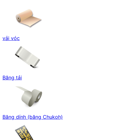
vải vóc
Băng tải
Băng dính (băng Chukoh)