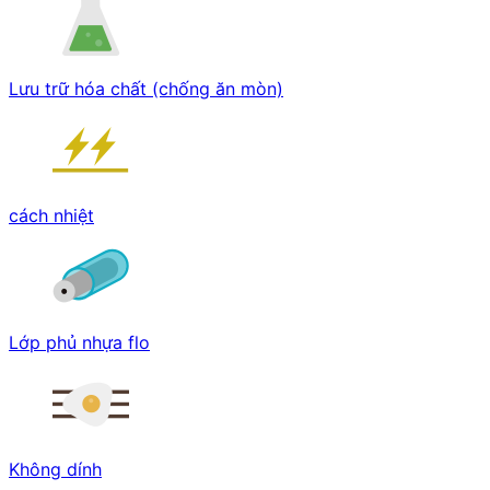
Lưu trữ hóa chất (chống ăn mòn)
cách nhiệt
Lớp phủ nhựa flo
Không dính