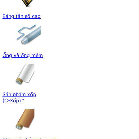
Bảng tần số cao
Ống và ống mềm
Sản phẩm xốp
(C-Xốp)™