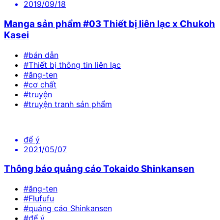
2019/09/18
Manga sản phẩm #03 Thiết bị liên lạc x Chukoh
Kasei
#bán dẫn
#Thiết bị thông tin liên lạc
#ăng-ten
#cơ chất
#truyện
#truyện tranh sản phẩm
để ý
2021/05/07
Thông báo quảng cáo Tokaido Shinkansen
#ăng-ten
#Flufufu
#quảng cáo Shinkansen
#để ý