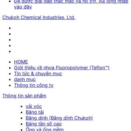
Để được giải đáp thắc mắc và hỗ trợ, vui lòng nhấp
vào đây
Chukoh Chemical Industries, Ltd.
HOME
Giới thiệu về nhựa Fluoropolymer (Teflon™)
Tin tức & chuyên mục
danh mục
Thông tin công ty
Thông tin sản phẩm
vải vóc
Băng tải
Băng dính (Băng dính Chukoh)
Bảng tần số cao
Ống và ống mềm