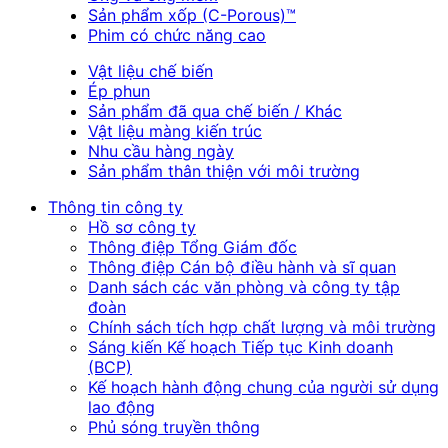
Sản phẩm xốp (C-Porous)™
Phim có chức năng cao
Vật liệu chế biến
Ép phun
Sản phẩm đã qua chế biến / Khác
Vật liệu màng kiến trúc
Nhu cầu hàng ngày
Sản phẩm thân thiện với môi trường
Thông tin công ty
Hồ sơ công ty
Thông điệp Tổng Giám đốc
Thông điệp Cán bộ điều hành và sĩ quan
Danh sách các văn phòng và công ty tập
đoàn
Chính sách tích hợp chất lượng và môi trường
Sáng kiến Kế hoạch Tiếp tục Kinh doanh
(BCP)
Kế hoạch hành động chung của người sử dụng
lao động
Phủ sóng truyền thông