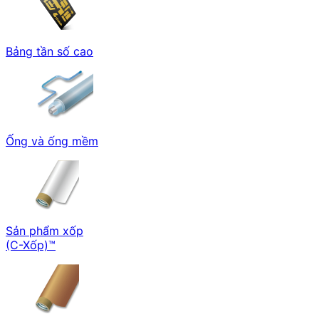
Bảng tần số cao
Ống và ống mềm
Sản phẩm xốp
(C-Xốp)™