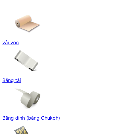
vải vóc
Băng tải
Băng dính (băng Chukoh)