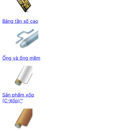
Bảng tần số cao
Ống và ống mềm
Sản phẩm xốp
(C-Xốp)™