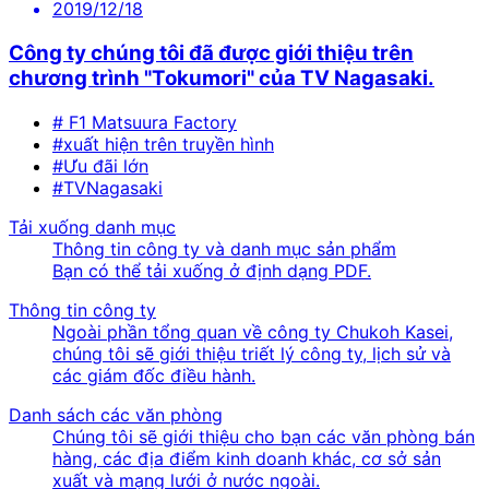
2019/12/18
Công ty chúng tôi đã được giới thiệu trên
chương trình "Tokumori" của TV Nagasaki.
# F1 Matsuura Factory
#xuất hiện trên truyền hình
#Ưu đãi lớn
#TVNagasaki
Tải xuống danh mục
Thông tin công ty và danh mục sản phẩm
Bạn có thể tải xuống ở định dạng PDF.
Thông tin công ty
Ngoài phần tổng quan về công ty Chukoh Kasei,
chúng tôi sẽ giới thiệu triết lý công ty, lịch sử và
các giám đốc điều hành.
Danh sách các văn phòng
Chúng tôi sẽ giới thiệu cho bạn các văn phòng bán
hàng, các địa điểm kinh doanh khác, cơ sở sản
xuất và mạng lưới ở nước ngoài.