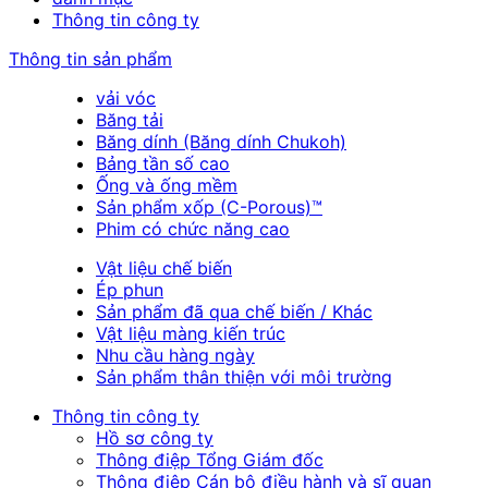
Thông tin công ty
Thông tin sản phẩm
vải vóc
Băng tải
Băng dính (Băng dính Chukoh)
Bảng tần số cao
Ống và ống mềm
Sản phẩm xốp (C-Porous)™
Phim có chức năng cao
Vật liệu chế biến
Ép phun
Sản phẩm đã qua chế biến / Khác
Vật liệu màng kiến trúc
Nhu cầu hàng ngày
Sản phẩm thân thiện với môi trường
Thông tin công ty
Hồ sơ công ty
Thông điệp Tổng Giám đốc
Thông điệp Cán bộ điều hành và sĩ quan