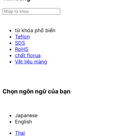
từ khóa phổ biến
Teflon
SDS
RoHS
chất florua
Vật liệu màng
Chọn ngôn ngữ của bạn
Japanese
English
Thai