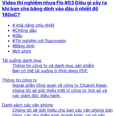
Video thí nghiệm nhựa Flo #03 Điều gì xảy ra
khi bạn cho băng dính vào dầu ở nhiệt độ
180oC?
# khả năng chịu nhiệt
#Chống dầu
#dầu
#Thí nghiệm với fluororesin
#Băng dính
#bộ phim
Tải xuống danh mục
Thông tin công ty và danh mục sản phẩm
Bạn có thể tải xuống ở định dạng PDF.
Thông tin công ty
Ngoài phần tổng quan về công ty Chukoh Kasei,
chúng tôi sẽ giới thiệu triết lý công ty, lịch sử và
các giám đốc điều hành.
Danh sách các văn phòng
Chúng tôi sẽ giới thiệu cho bạn các văn phòng bán
hàng, các địa điểm kinh doanh khác, cơ sở sản