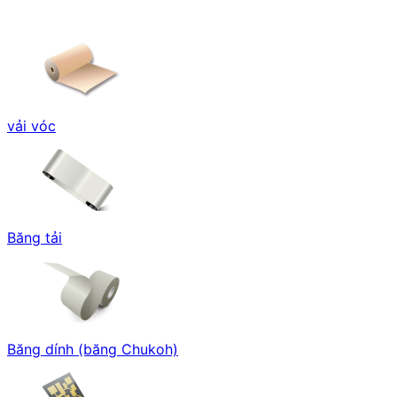
vải vóc
Băng tải
Băng dính (băng Chukoh)