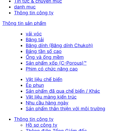
Tin tức & chuyên mục
danh mục
Thông tin công ty
Thông tin sản phẩm
vải vóc
Băng tải
Băng dính (Băng dính Chukoh)
Bảng tần số cao
Ống và ống mềm
Sản phẩm xốp (C-Porous)™
Phim có chức năng cao
Vật liệu chế biến
Ép phun
Sản phẩm đã qua chế biến / Khác
Vật liệu màng kiến trúc
Nhu cầu hàng ngày
Sản phẩm thân thiện với môi trường
Thông tin công ty
Hồ sơ công ty
Thông điệp Tổng Giám đốc