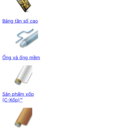
Bảng tần số cao
Ống và ống mềm
Sản phẩm xốp
(C-Xốp)™