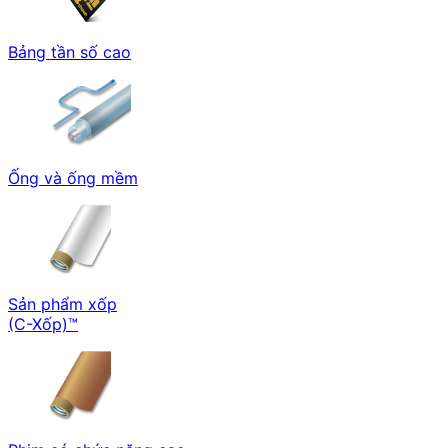
Bảng tần số cao
Ống và ống mềm
Sản phẩm xốp
(C-Xốp)™