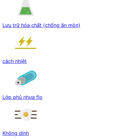
Lưu trữ hóa chất (chống ăn mòn)
cách nhiệt
Lớp phủ nhựa flo
Không dính