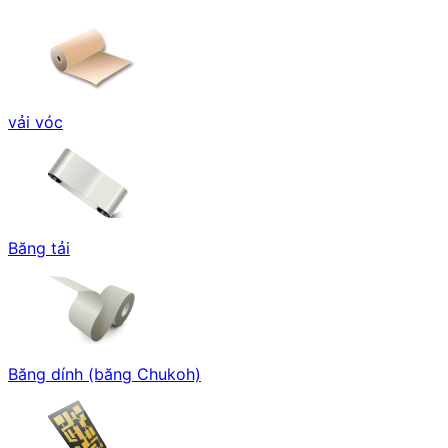
vải vóc
Băng tải
Băng dính (băng Chukoh)