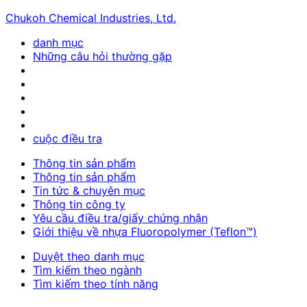
Chukoh Chemical Industries, Ltd.
danh mục
Những câu hỏi thường gặp
cuộc điều tra
Thông tin sản phẩm
Thông tin sản phẩm
Tin tức & chuyên mục
Thông tin công ty
Yêu cầu điều tra/giấy chứng nhận
Giới thiệu về nhựa Fluoropolymer (Teflon™)
Duyệt theo danh mục
Tìm kiếm theo ngành
Tìm kiếm theo tính năng