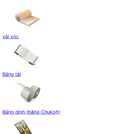
vải vóc
Băng tải
Băng dính (băng Chukoh)