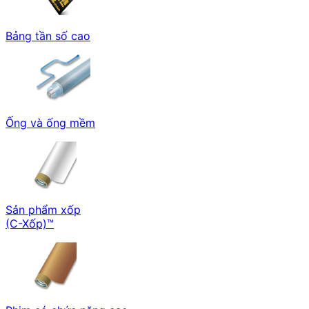
Bảng tần số cao
Ống và ống mềm
Sản phẩm xốp
(C-Xốp)™