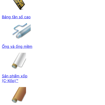
Bảng tần số cao
Ống và ống mềm
Sản phẩm xốp
(C-Xốp)™