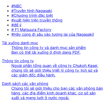
#NBC
#Truyền hình Nagasaki
#Chương trình đặc biệt
#xuất hiện trên truyền thông
#để ý
# F1 Matsuura Factory
#Hãy cùng đi sâu vào tương lai của Nagasaki!
Tải xuống danh mục
Thông tin công ty và danh mục sản phẩm
Bạn có thể tải xuống ở định dạng PDF.
Thông tin công ty
Ngoài phần tổng quan về công ty Chukoh Kasei,
chúng tôi sẽ giới thiệu triết lý công ty, lịch sử và
các giám đốc điều hành.
Danh sách các văn phòng
Chúng tôi sẽ giới thiệu cho bạn các văn phòng bán
hàng, các địa điểm kinh doanh khác, cơ sở sản
xuất và mạng lưới ở nước ngoài.