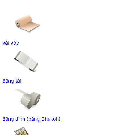
vải vóc
Băng tải
Băng dính (băng Chukoh)