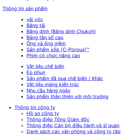
Thông tin sản phẩm
vải vóc
Băng tải
Băng dính (Băng dính Chukoh)
Bảng tần số cao
Ống và ống mềm
Sản phẩm xốp (C-Porous)™
Phim có chức năng cao
Vật liệu chế biến
Ép phun
Sản phẩm đã qua chế biến / Khác
Vật liệu màng kiến trúc
Nhu cầu hàng ngày
Sản phẩm thân thiện với môi trường
Thông tin công ty
Hồ sơ công ty
Thông điệp Tổng Giám đốc
Thông điệp Cán bộ điều hành và sĩ quan
Danh sách các văn phòng và công ty tập