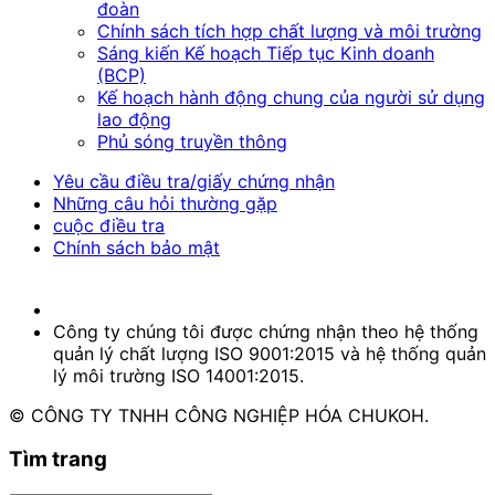
đoàn
Chính sách tích hợp chất lượng và môi trường
Sáng kiến Kế hoạch Tiếp tục Kinh doanh
(BCP)
Kế hoạch hành động chung của người sử dụng
lao động
Phủ sóng truyền thông
Yêu cầu điều tra/giấy chứng nhận
Những câu hỏi thường gặp
cuộc điều tra
Chính sách bảo mật
Công ty chúng tôi được chứng nhận theo hệ thống
quản lý chất lượng ISO 9001:2015 và hệ thống quản
lý môi trường ISO 14001:2015.
© CÔNG TY TNHH CÔNG NGHIỆP HÓA CHUKOH.
Tìm trang