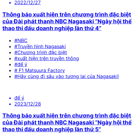
2022/12/27
Thông báo xuất hiện trên chương trình đặc biệt
của Đài phát thanh NBC Nagasaki “Ngày hội thể
thao thi đấu doanh nghiệp lần thứ 4”
#NBC
#Truyền hình Nagasaki
#Chương trình đặc biệt
#xuất hiện trên truyền thông
#để ý
# F1 Matsuura Factory
#Hãy cùng đi sâu vào tương lai của Nagasaki!
để ý
2023/12/28
Thông báo xuất hiện trên chương trình đặc biệt
của Đài phát thanh NBC Nagasaki “Ngày hội thể
thao thi đấu doanh nghiệp lần thứ 5”