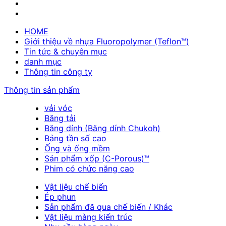
HOME
Giới thiệu về nhựa Fluoropolymer (Teflon™)
Tin tức & chuyên mục
danh mục
Thông tin công ty
Thông tin sản phẩm
vải vóc
Băng tải
Băng dính (Băng dính Chukoh)
Bảng tần số cao
Ống và ống mềm
Sản phẩm xốp (C-Porous)™
Phim có chức năng cao
Vật liệu chế biến
Ép phun
Sản phẩm đã qua chế biến / Khác
Vật liệu màng kiến trúc