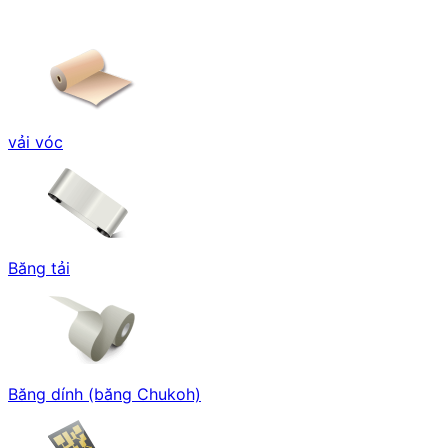
vải vóc
Băng tải
Băng dính (băng Chukoh)