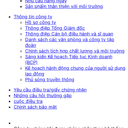
Nhu cầu hàng ngày
Sản phẩm thân thiện với môi trường
Thông tin công ty
Hồ sơ công ty
Thông điệp Tổng Giám đốc
Thông điệp Cán bộ điều hành và sĩ quan
Danh sách các văn phòng và công ty tập
đoàn
Chính sách tích hợp chất lượng và môi trường
Sáng kiến Kế hoạch Tiếp tục Kinh doanh
(BCP)
Kế hoạch hành động chung của người sử dụng
lao động
Phủ sóng truyền thông
Yêu cầu điều tra/giấy chứng nhận
Những câu hỏi thường gặp
cuộc điều tra
Chính sách bảo mật