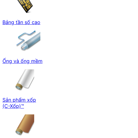
Bảng tần số cao
Ống và ống mềm
Sản phẩm xốp
(C-Xốp)™