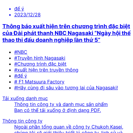
để ý
2023/12/28
Thông báo xuất hiện trên chương trình đặc biệt
của Đài phát thanh NBC Nagasaki “Ngày hội thể
thao thi đấu doanh nghiệp lần thứ 5”
#NBC
#Truyền hình Nagasaki
#Chương trình đặc biệt
#xuất hiện trên truyền thông
#để ý
# F1 Matsuura Factory
#Hãy cùng đi sâu vào tương lai của Nagasaki!
Tải xuống danh mục
Thông tin công ty và danh mục sản phẩm
Bạn có thể tải xuống ở định dạng PDF.
Thông tin công ty
Ngoài phần tổng quan về công ty Chukoh Kasei,
chúng tôi sẽ giới thiệu triết lý công ty, lịch sử và