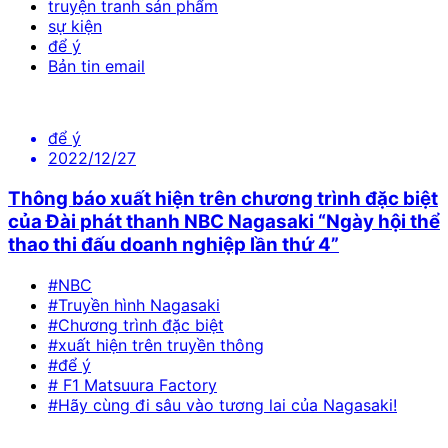
truyện tranh sản phẩm
sự kiện
để ý
Bản tin email
để ý
2022/12/27
Thông báo xuất hiện trên chương trình đặc biệt
của Đài phát thanh NBC Nagasaki “Ngày hội thể
thao thi đấu doanh nghiệp lần thứ 4”
#NBC
#Truyền hình Nagasaki
#Chương trình đặc biệt
#xuất hiện trên truyền thông
#để ý
# F1 Matsuura Factory
#Hãy cùng đi sâu vào tương lai của Nagasaki!