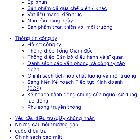
Ép phun
Sản phẩm đã qua chế biến / Khác
Vật liệu màng kiến trúc
Nhu cầu hàng ngày
Sản phẩm thân thiện với môi trường
Thông tin công ty
Hồ sơ công ty
Thông điệp Tổng Giám đốc
Thông điệp Cán bộ điều hành và sĩ quan
Danh sách các văn phòng và công ty tập
đoàn
Chính sách tích hợp chất lượng và môi trường
Sáng kiến Kế hoạch Tiếp tục Kinh doanh
(BCP)
Kế hoạch hành động chung của người sử dụng
lao động
Phủ sóng truyền thông
Yêu cầu điều tra/giấy chứng nhận
Những câu hỏi thường gặp
cuộc điều tra
Chính sách bảo mật