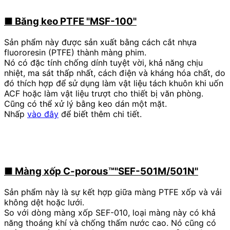
■
Băng keo PTFE "
MSF-100
"
Sản phẩm này được sản xuất bằng cách cắt nhựa
fluororesin (PTFE) thành màng phim.
Nó có
​ ​
đặc tính chống dính tuyệt vời, khả năng chịu
nhiệt, ma sát thấp nhất, cách điện và kháng hóa chất
,
do
đó thích hợp để sử dụng làm vật liệu tách khuôn khi uốn
ACF hoặc làm vật liệu trượt cho thiết bị văn phòng.
Cũng có thể xử lý bằng keo dán một mặt.
Nhấp
vào đây
để biết thêm chi tiết.
■
Màng xốp C-porous™
"
SEF-501M/501N
"
Sản phẩm này là sự kết hợp giữa màng PTFE xốp và vải
không dệt hoặc lưới.
So với dòng màng xốp SEF-010, loại màng này có khả
năng thoáng khí và chống thấm nước cao. Nó cũng có