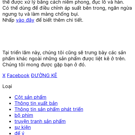
thể được xử lý bằng cách niêm phong, đục lỗ và hàn.
Có thể dùng để điều chỉnh áp suất bên trong, ngăn ngừa
ngưng tụ và làm màng chống bụi.
Nhấp
vào đây
để biết thêm chi tiết.
Tại triển lãm này, chúng tôi cũng sẽ trưng bày các sản
phẩm khác ngoài những sản phẩm được liệt kê ở trên.
Chúng tôi mong được gặp bạn ở đó.
X
​ ​
Facebook
​ ​
ĐƯỜNG KẺ
Loại
Cột sản phẩm
Thông tin xuất bản
Thông tin sản phẩm phát triển
bộ phim
truyện tranh sản phẩm
sự kiện
để ý