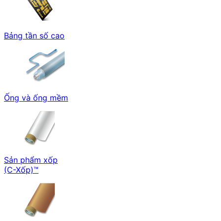
Bảng tần số cao
Ống và ống mềm
Sản phẩm xốp
(C-Xốp)™