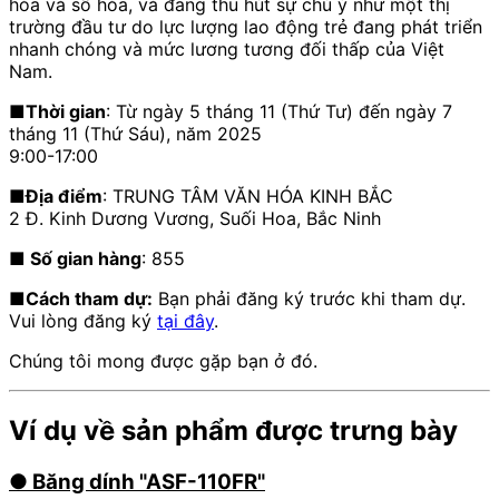
hóa và số hóa, và đang thu hút sự chú ý như một thị
trường đầu tư do lực lượng lao động trẻ đang phát triển
nhanh chóng và mức lương tương đối thấp của Việt
Nam.
■Thời gian
: Từ ngày 5 tháng 11 (Thứ Tư) đến ngày 7
tháng 11 (Thứ Sáu), năm 2025
9:00-17:00
■Địa điểm
: TRUNG TÂM VĂN HÓA KINH BẮC
2 Đ. Kinh Dương Vương, Suối Hoa, Bắc Ninh
■ Số gian hàng
: 855
■Cách tham dự:
Bạn phải đăng ký trước khi tham dự.
Vui lòng đăng ký
tại đây
.
Chúng tôi mong được gặp bạn ở đó.
Ví dụ về sản phẩm được trưng bày
● Băng dính "
ASF-110FR
"