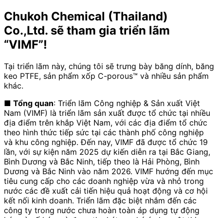
Chukoh Chemical (Thailand)
Co.,Ltd. sẽ tham gia triển lãm
“VIMF”!
Tại triển lãm này, chúng tôi sẽ trưng bày băng dính, băng
keo PTFE, sản phẩm xốp
C-porous™
và nhiều sản phẩm
khác.
■ Tổng quan
:
Triển lãm Công nghiệp & Sản xuất Việt
Nam
(
VIMF
) là triển lãm sản xuất được tổ chức tại nhiều
địa điểm trên khắp Việt Nam, với các địa điểm tổ chức
theo hình thức tiếp sức tại các thành phố công nghiệp
và khu công nghiệp. Đến nay, VIMF đã được tổ chức
19
lần, với sự kiện
năm 2025
dự kiến diễn ra tại
Bắc Giang
,
Bình Dương
và
Bắc Ninh,
tiếp theo là
Hải Phòng
,
Bình
Dương
và
Bắc Ninh
vào
năm 2026.
​ ​
VIMF
hướng đến mục
tiêu cung cấp cho các doanh nghiệp vừa và nhỏ trong
nước các đề xuất cải tiến hiệu quả hoạt động và cơ hội
kết nối kinh doanh. Triển lãm đặc biệt nhắm đến các
công ty trong nước chưa hoàn toàn áp dụng tự động