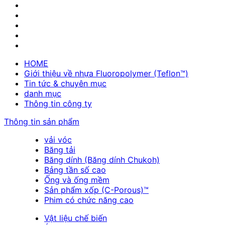
HOME
Giới thiệu về nhựa Fluoropolymer (Teflon™)
Tin tức & chuyên mục
danh mục
Thông tin công ty
Thông tin sản phẩm
vải vóc
Băng tải
Băng dính (Băng dính Chukoh)
Bảng tần số cao
Ống và ống mềm
Sản phẩm xốp (C-Porous)™
Phim có chức năng cao
Vật liệu chế biến