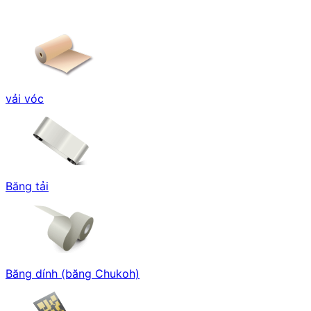
vải vóc
Băng tải
Băng dính (băng Chukoh)