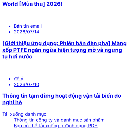
World [Mùa thu] 2026!
Bản tin email
2026/07/14
[Giới thiệu ứng dụng: Phiên bản đèn pha] Màng
xốp PTFE ngăn ngừa hiện tượng mờ và ngưng
tụ hơi nước
để ý
2026/07/10
Thông tin tạm dừng hoạt động vận tải biển do
nghỉ hè
Tải xuống danh mục
Thông tin công ty và danh mục sản phẩm
Bạn có thể tải xuống ở định dạng PDF.