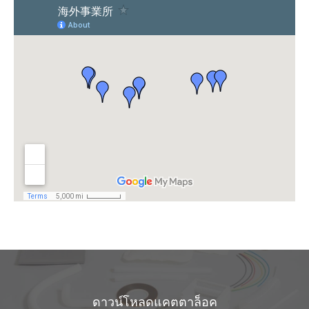
ดาวน์โหลดแคตตาล็อค