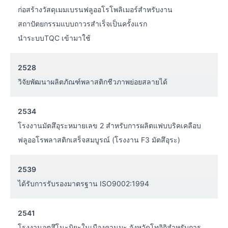
ก่อสร้างวัสดุเมมเบรนฟลูออโรโพลิเมอร์สำหรับงาน
สถาปัตยกรรมแบบถาวรสำเร็จเป็นครั้งแรก
นำระบบTQC เข้ามาใช้
2528
วิจัยพัฒนาผลิตภัณฑ์พลาสติกชีวภาพย่อยสลายได้
2534
โรงงานมัตสึอุระหมายเลข 2 สำหรับการผลิตแฟบบริคเคลือบ
ฟลูออโรพลาสติกเสร็จสมบูรณ์ (โรงงาน F3 มัตสึอุระ)
2539
ได้รับการรับรองมาตรฐาน ISO9002:1994
2541
โรงงานอุตสึโนะมิยะในเมืองคานุมะ จังหวัดโทจิกิสำหรับการ