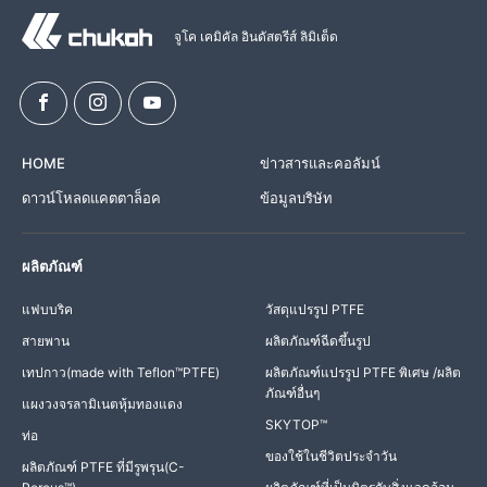
จูโค เคมิคัล อินดัสตรีส์ ลิมิเต็ด
HOME
ข่าวสารและคอลัมน์
ดาวน์โหลดแคตตาล็อค
ข้อมูลบริษัท
ผลิตภัณฑ์
แฟบบริค
วัสดุแปรรูป PTFE
สายพาน
ผลิตภัณฑ์ฉีดขึ้นรูป
เทปกาว(made with Teflon™PTFE)
ผลิตภัณฑ์แปรรูป PTFE พิเศษ /ผลิต
ภัณฑ์อื่นๆ
แผงวงจรลามิเนตหุ้มทองแดง
SKYTOP™
ท่อ
ของใช้ในชีวิตประจำวัน
ผลิตภัณฑ์ PTFE ที่มีรูพรุน(C-