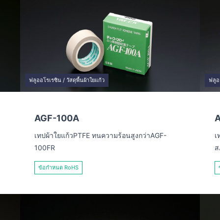
ฟลูออโรเรซิน / วัสดุพื้นผ้าใยแก้ว
ฟลูอ
AGF-100A
เทปผ้าใยแก้วPTFE ทนความร้อนสูงกว่าAGF-
เ
100FR
ส
ข้อกำหนด RoHS