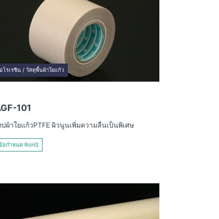
อโรเรซิน / วัสดุพื้นผ้าใยแก้ว
AGF-101
ทปผ้าใยแก้วPTFE ผิวนูนเพิ่มความลื่นเป็นพิเศษ
ข้อกำหนด RoHS