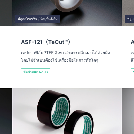
ฟลูออโรเรซิน / วัสดุพื้นฟิล์ม
ฟลูอ
ASF-121（TeCut™）
A
เทปกาวฟิล์มPTFE สีเทา สามารถฉีกออกได้ด้วยมือ
เ
โดยไม่จำเป็นต้องใช้เครื่องมือในการตัดใดๆ
ล
ข้อกำหนด RoHS