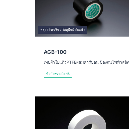
ฟลูออโรเรซิน / วัสดุพื้นผ้าใยแก้ว
AGB-100
เทปผ้าใยแก้วPTFEผสมคาร์บอน ป้องกันไฟฟ้าสถิ
ข้อกำหนด RoHS