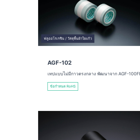
ฟลูออโรเรซิน / วัสดุพื้นผ้าใยแก้ว
AGF-102
เทปแบบไม่มีกาวตรงกลาง พัฒนาจาก AGF-100F
ข้อกำหนด RoHS