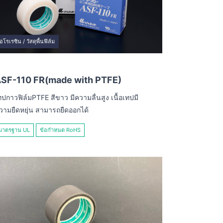
อโรเรซิน / วัสดุพื้นฟิล์ม
SF-110 FR(made with PTFE)
ทปกาวฟิล์มPTFE สีขาว มีความลื่นสูง เนื้อเทปมี
วามยืดหยุ่น สามารถยืดออกได้
มาตรฐาน UL
ข้อกำหนด RoHS