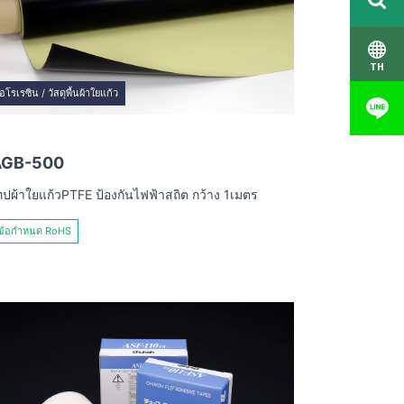
TH
อโรเรซิน / วัสดุพื้นผ้าใยแก้ว
AGB-500
ทปผ้าใยแก้วPTFE ป้องกันไฟฟ้าสถิต กว้าง 1เมตร
ข้อกำหนด RoHS