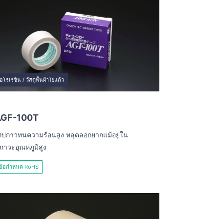
อโรเรซิน / วัสดุพื้นผ้าใยแก้ว
AGF-100T
ทปกาวทนความร้อนสูง หลุดลอกยากแม้อยู่ใน
ภาวะอุณหภูมิสูง
ข้อกำหนด RoHS