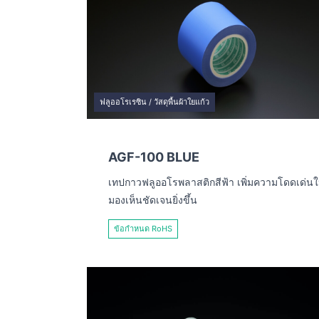
ฟลูออโรเรซิน / วัสดุพื้นผ้าใยแก้ว
AGF-100 BLUE
เทปกาวฟลูออโรพลาสติกสีฟ้า เพิ่มความโดดเด่นใ
มองเห็นชัดเจนยิ่งขึ้น
ข้อกำหนด RoHS