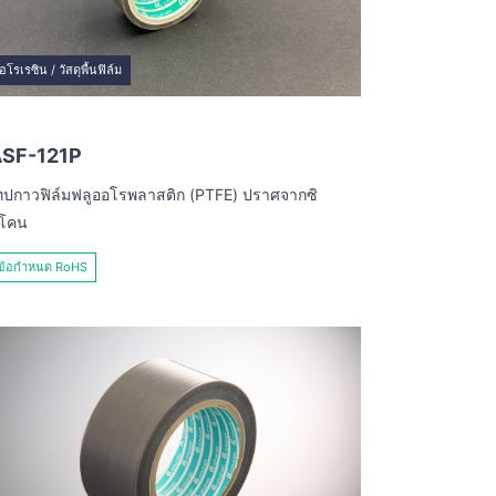
อโรเรซิน / วัสดุพื้นฟิล์ม
SF-121P
ทปกาวฟิล์มฟลูออโรพลาสติก (PTFE) ปราศจากซิ
ิโคน
ข้อกำหนด RoHS