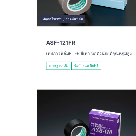
ฟลูออโรเรซิน / วัสดุพื้นฟิล์ม
ASF-121FR
เทปกาวฟิล์มPTFE สีเทา หดตัวน้อยที่อุณหภูมิสูง
มาตรฐาน UL
ข้อกำหนด RoHS