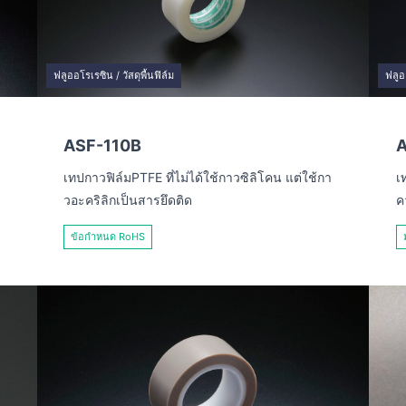
ฟลูออโรเรซิน / วัสดุพื้นฟิล์ม
ฟลูอ
ASF-110B
A
เทปกาวฟิล์มPTFE ที่ไม่ได้ใช้กาวซิลิโคน แต่ใช้กา
เ
วอะคริลิกเป็นสารยึดติด
ค
ข้อกำหนด RoHS