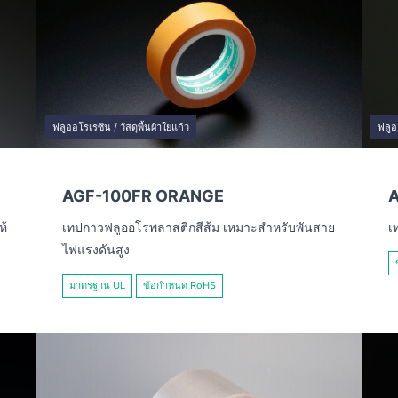
ฟลูออโรเรซิน / วัสดุพื้นผ้าใยแก้ว
ฟลูอ
AGF-100FR ORANGE
ห้
เทปกาวฟลูออโรพลาสติกสีส้ม เหมาะสำหรับพันสาย
เ
ไฟแรงดันสูง
มาตรฐาน UL
ข้อกำหนด RoHS