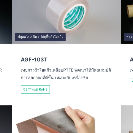
ฟลูออโรเรซิน / วัสดุพื้นผ้าใยแก้ว
ฟลูอ
AGF-103T
A
R
เทปกาวผ้าใยแก้วเคลือบPTFE พัฒนาให้มีคุณสมบัติ
เ
การลอกออกที่ดีขึ้น เหมาะกับเครื่องซีล
ข้อกำหนด RoHS