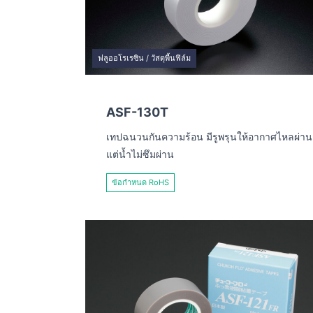
ฟลูออโรเรซิน / วัสดุพื้นฟิล์ม
ASF-130T
เทปฉนวนกันความร้อน มีรูพรุนให้อากาศไหลผ่าน
แต่น้ำไม่ซึมผ่าน
ข้อกำหนด RoHS