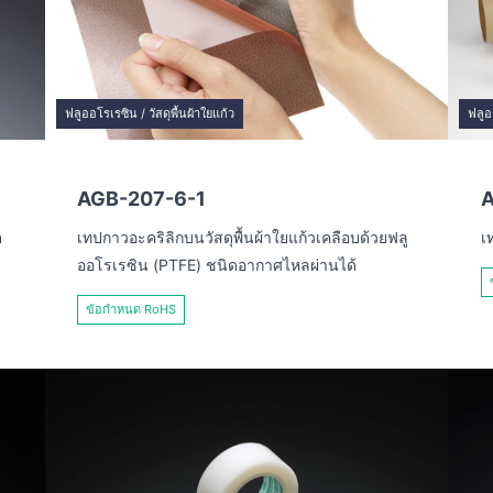
ฟลูออโรเรซิน / วัสดุพื้นผ้าใยแก้ว
ฟลูอ
AGB-207-6-1
ต
เทปกาวอะคริลิกบนวัสดุพื้นผ้าใยแก้วเคลือบด้วยฟลู
เ
ออโรเรซิน (PTFE) ชนิดอากาศไหลผ่านได้
ข้อกำหนด RoHS