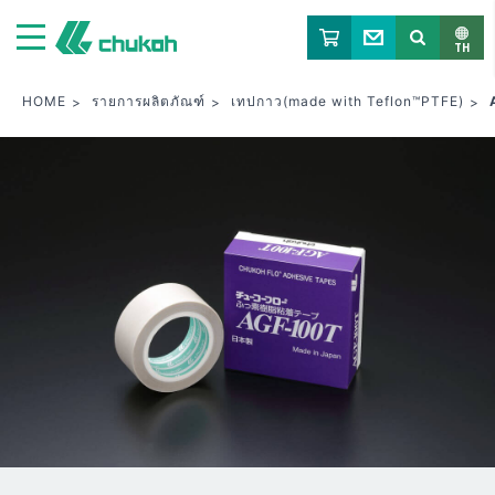
จูโค เคมิคัล อินดัสตรีส์ ลิมิเต็ด
TH
HOME
รายการผลิตภัณฑ์
เทปกาว(made with Teflon™PTFE)