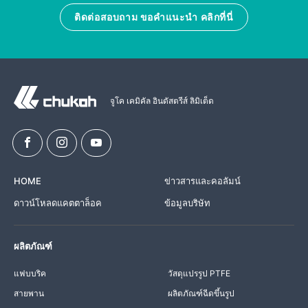
ติดต่อสอบถาม ขอคำแนะนำ คลิกที่นี่
จูโค เคมิคัล อินดัสตรีส์ ลิมิเต็ด
HOME
ข่าวสารและคอลัมน์
ดาวน์โหลดแคตตาล็อค
ข้อมูลบริษัท
ผลิตภัณฑ์
แฟบบริค
วัสดุแปรรูป PTFE
สายพาน
ผลิตภัณฑ์ฉีดขึ้นรูป