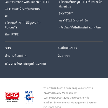
เทปกาว(made with Teflon™PTFE)
ผลิตภัณฑ์แปรรูป PTFE พิเศษ /ผลิต
ภัณฑ์อื่นๆ
แผงวงจรลามิเนตหุ้มทองแดง
SKYTOP™
ท่อ
ของใช้ในชีวิตประจำวัน
ผลิตภัณฑ์ PTFE ที่มีรูพรุน(C-
Porous™)
ผลิตภัณฑ์ที่เป็นมิตรกับสิ่งแวดล้อม
ฟิล์ม PTFE
SDS
ระเบียบ RoHS
คำถามที่พบบ่อย
ติดต่อเรา
นโยบายรักษาข้อมูลส่วนบุคคล
ทางบริษัทได้รับการรับรองมาตรฐานระบบบริหาร
คุณภาพ(Quality Management
System)ISO9001:2008 และระบบจัดการสิ่ง
แวดล้อม(Environmental Management System)
ISO14001:2004