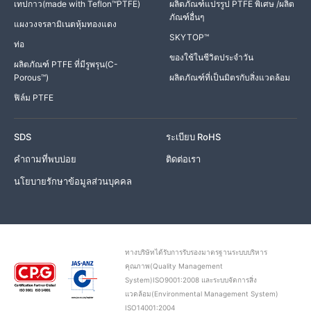
เทปกาว(made with Teflon™PTFE)
ผลิตภัณฑ์แปรรูป PTFE พิเศษ /ผลิต
ภัณฑ์อื่นๆ
แผงวงจรลามิเนตหุ้มทองแดง
SKYTOP™
ท่อ
ของใช้ในชีวิตประจำวัน
ผลิตภัณฑ์ PTFE ที่มีรูพรุน(C-
Porous™)
ผลิตภัณฑ์ที่เป็นมิตรกับสิ่งแวดล้อม
ฟิล์ม PTFE
SDS
ระเบียบ RoHS
คำถามที่พบบ่อย
ติดต่อเรา
นโยบายรักษาข้อมูลส่วนบุคคล
ทางบริษัทได้รับการรับรองมาตรฐานระบบบริหาร
คุณภาพ(Quality Management
System)ISO9001:2008 และระบบจัดการสิ่ง
แวดล้อม(Environmental Management System)
ISO14001:2004