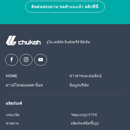
ติดต่อสอบถาม ขอคำแนะนำ คลิกที่นี่
จูโค เคมิคัล อินดัสตรีส์ ลิมิเต็ด
HOME
ข่าวสารและคอลัมน์
ดาวน์โหลดแคตตาล็อค
ข้อมูลบริษัท
ผลิตภัณฑ์
แฟบบริค
วัสดุแปรรูป PTFE
สายพาน
ผลิตภัณฑ์ฉีดขึ้นรูป