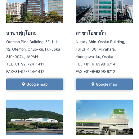
สาขาฟุกุโอกะ
สาขาโอซาก้า
Otemon Pine Building, 5F, 1-1-
Nissay Shin-Osaka Building,
12, Otemon, Chuo-ku, Fukuoka
16F,3-4-30, Miyahara,
810-0074, JAPAN
Yodogawa-ku, Osaka
TEL+81-92-724-1411
TEL +81-6-6398-6714
FAX+81-92-724-1412
FAX +81-6-6398-6712
Google map
Google map