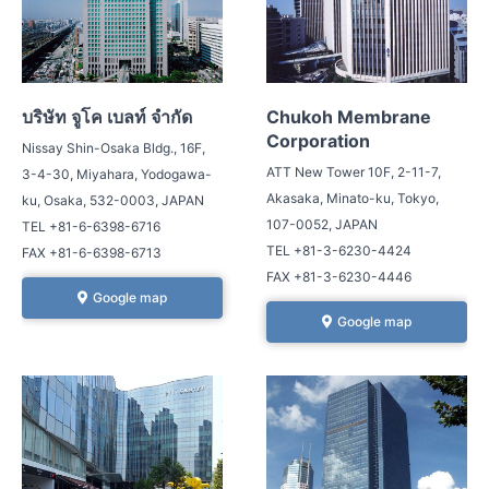
บริษัท จูโค เบลท์ จำกัด
Chukoh Membrane
Corporation
Nissay Shin-Osaka Bldg., 16F,
ATT New Tower 10F, 2-11-7,
3-4-30, Miyahara, Yodogawa-
Akasaka, Minato-ku, Tokyo,
ku, Osaka, 532-0003, JAPAN
107-0052, JAPAN
TEL +81-6-6398-6716
TEL +81-3-6230-4424
FAX +81-6-6398-6713
FAX +81-3-6230-4446
Google map
Google map