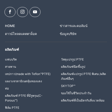
HOME
ข่าวสารและคอลัมน์
ดาวน์โหลดแคตตาล็อค
ข้อมูลบริษัท
ผลิตภัณฑ์
แฟบบริค
วัสดุแปรรูป PTFE
สายพาน
ผลิตภัณฑ์ฉีดขึ้นรูป
เทปกาว(made with Teflon™PTFE)
ผลิตภัณฑ์แปรรูป PTFE พิเศษ /ผลิต
ภัณฑ์อื่นๆ
แผงวงจรลามิเนตหุ้มทองแดง
SKYTOP™
ท่อ
ของใช้ในชีวิตประจำวัน
ผลิตภัณฑ์ PTFE ที่มีรูพรุน(C-
Porous™)
ผลิตภัณฑ์ที่เป็นมิตรกับสิ่งแวดล้อม
ฟิล์ม PTFE