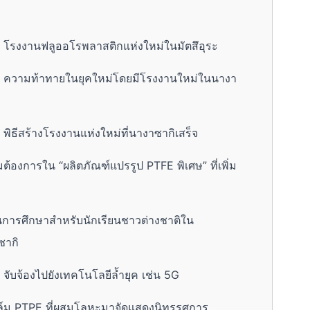
 โรงงานฟลูออโรพลาสติกแห่งใหม่ในมัตสึอุระ
/ ความท้าทายในยุคใหม่โดยมีโรงงานใหม่ในนางา
พิธีสร้างโรงงานแห่งใหม่ที่นางาซากิเสร็จ
องการใน “ผลิตภัณฑ์แปรรูป PTFE พิเศษ” ที่เพิ่ม
นการศึกษาสำหรับนักเรียนชาวต่างชาติใน
ซากิ
จับจ้องไปยังเทคโนโลยีล้ำยุค เช่น 5G
ล์ม PTPE ที่ผสมโลหะมาจัดแสดงนิทรรศการ