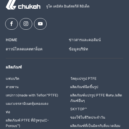
จูโค เคมิคัล อินดัสตรีส์ ลิมิเต็ด
HOME
ข่าวสารและคอลัมน์
ดาวน์โหลดแคตตาล็อค
ข้อมูลบริษัท
ผลิตภัณฑ์
แฟบบริค
วัสดุแปรรูป PTFE
สายพาน
ผลิตภัณฑ์ฉีดขึ้นรูป
เทปกาว(made with Teflon™PTFE)
ผลิตภัณฑ์แปรรูป PTFE พิเศษ /ผลิต
ภัณฑ์อื่นๆ
แผงวงจรลามิเนตหุ้มทองแดง
SKYTOP™
ท่อ
ของใช้ในชีวิตประจำวัน
ผลิตภัณฑ์ PTFE ที่มีรูพรุน(C-
Porous™)
ผลิตภัณฑ์ที่เป็นมิตรกับสิ่งแวดล้อม