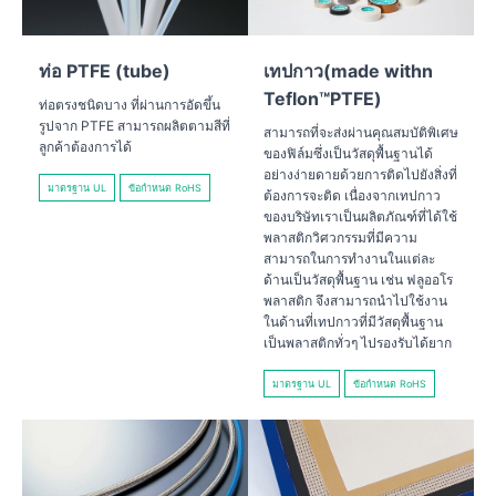
ท่อ PTFE (tube)
เทปกาว(made withn
Teflon™PTFE)
ท่อตรงชนิดบาง ที่ผ่านการอัดขึ้น
รูปจาก PTFE สามารถผลิตตามสีที่
สามารถที่จะส่งผ่านคุณสมบัติพิเศษ
ลูกค้าต้องการได้
ของฟิล์มซึ่งเป็นวัสดุพื้นฐานได้
อย่างง่ายดายด้วยการติดไปยังสิ่งที่
มาตรฐาน UL
ข้อกำหนด RoHS
ต้องการจะติด เนื่องจากเทปกาว
ของบริษัทเราเป็นผลิตภัณฑ์ที่ได้ใช้
พลาสติกวิศวกรรมที่มีความ
สามารถในการทำงานในแต่ละ
ด้านเป็นวัสดุพื้นฐาน เช่น ฟลูออโร
พลาสติก จึงสามารถนำไปใช้งาน
ในด้านที่เทปกาวที่มีวัสดุพื้นฐาน
เป็นพลาสติกทั่วๆ ไปรองรับได้ยาก
มาตรฐาน UL
ข้อกำหนด RoHS