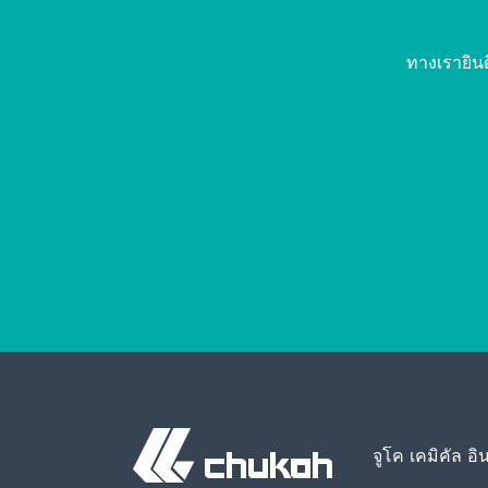
ทางเรายิน
จูโค เคมิคัล อิน