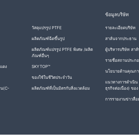
ข้อมูลบริษัท
วัสดุแปรรูป PTFE
รายละเอียดบริษัท
ผลิตภัณฑ์ฉีดขึ้นรูป
สาส์นจากประธาน
ผลิตภัณฑ์แปรรูป PTFE พิเศษ /ผลิต
ผู้บริหารบริษัท สาส
ภัณฑ์อื่นๆ
รายชื่อสถานประก
งแดง
SKYTOP™
นโยบายด้านคุณภาพ
ของใช้ในชีวิตประจำวัน
แนวทางการดำเนิน
รุน(C-
ผลิตภัณฑ์ที่เป็นมิตรกับสิ่งแวดล้อม
ธุรกิจต่อเนื่อง) ของ
การรายงานข่าวสื่