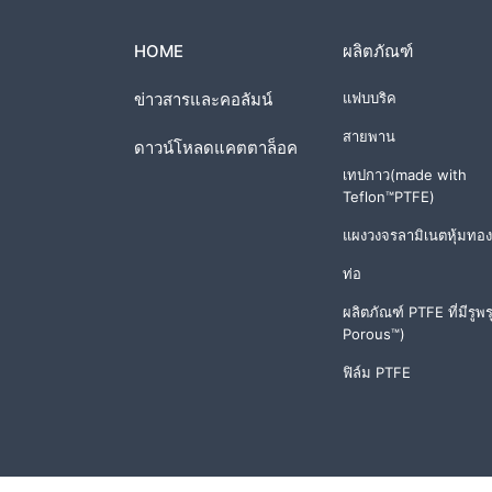
HOME
ผลิตภัณฑ์
ข่าวสารและคอลัมน์
แฟบบริค
สายพาน
ดาวน์โหลดแคตตาล็อค
เทปกาว(made with
Teflon™PTFE)
แผงวงจรลามิเนตหุ้มทอ
ท่อ
ผลิตภัณฑ์ PTFE ที่มีรูพ
Porous™)
ฟิล์ม PTFE