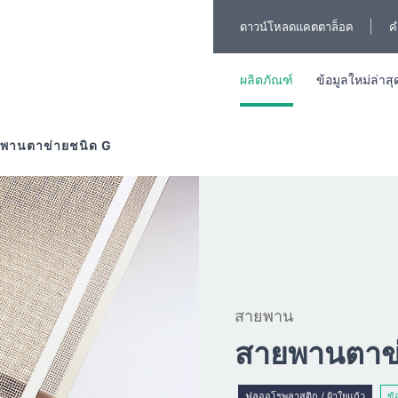
ดาวน์โหลดแคตตาล็อค
ค
ผลิตภัณฑ์
ข้อมูลใหม่ล่าสุ
พานตาข่ายชนิด G
สายพาน
สายพานตาข่
ฟลูออโรพลาสติก / ผ้าใยแก้ว
ข