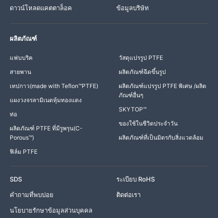
ดาวน์โหลดแคตตาล็อค
ข้อมูลบริษัท
ผลิตภัณฑ์
แฟบบริค
วัสดุแปรรูป PTFE
สายพาน
ผลิตภัณฑ์ฉีดขึ้นรูป
เทปกาว(made with Teflon™PTFE)
ผลิตภัณฑ์แปรรูป PTFE พิเศษ /ผลิต
ภัณฑ์อื่นๆ
แผงวงจรลามิเนตหุ้มทองแดง
SKYTOP™
ท่อ
ของใช้ในชีวิตประจำวัน
ผลิตภัณฑ์ PTFE ที่มีรูพรุน(C-
Porous™)
ผลิตภัณฑ์ที่เป็นมิตรกับสิ่งแวดล้อม
ฟิล์ม PTFE
SDS
ระเบียบ RoHS
คำถามที่พบบ่อย
ติดต่อเรา
นโยบายรักษาข้อมูลส่วนบุคคล