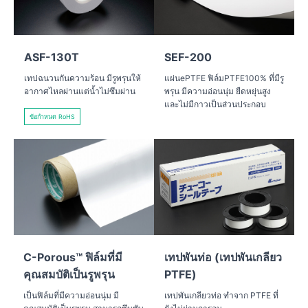
ASF-130T
SEF-200
เทปฉนวนกันความร้อน มีรูพรุนให้
แผ่นePTFE ฟิล์มPTFE100% ที่มีรู
อากาศไหลผ่านแต่น้ำไม่ซึมผ่าน
พรุน มีความอ่อนนุ่ม ยืดหยุ่นสูง
และไม่มีกาวเป็นส่วนประกอบ
ข้อกำหนด RoHS
C-Porous™ ฟิล์มที่มี
เทปพันท่อ (เทปพันเกลียว
คุณสมบัติเป็นรูพรุน
PTFE)
เป็นฟิล์มที่มีความอ่อนนุ่ม มี
เทปพันเกลียวท่อ ทำจาก PTFE ที่