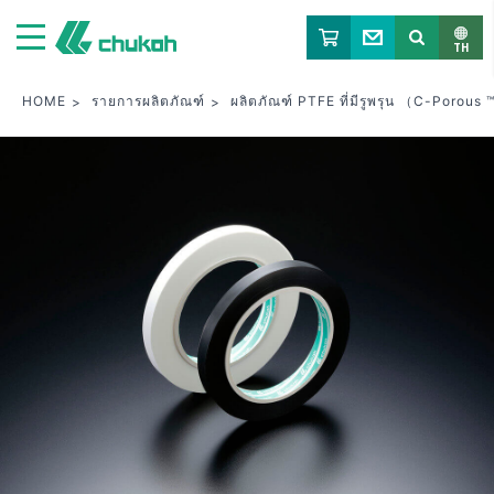
จูโค เคมิคัล อินดัสตรีส์ ลิมิเต็ด
TH
HOME
รายการผลิตภัณฑ์
ผลิตภัณฑ์ PTFE ที่มีรูพรุน （C-Porous 