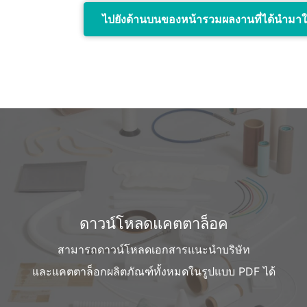
ไปยังด้านบนของหน้ารวมผลงานที่ได้นำมาใ
ดาวน์โหลดแคตตาล็อค
สามารถดาวน์โหลดเอกสารแนะนำบริษัท
และแคตตาล็อกผลิตภัณฑ์ทั้งหมดในรูปแบบ PDF ได้