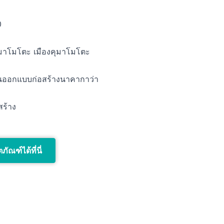
0
ุมาโมโตะ เมืองคุมาโมโตะ
นออกแบบก่อสร้างนาคากาว่า
สร้าง
ัณฑ์ได้ที่นี่