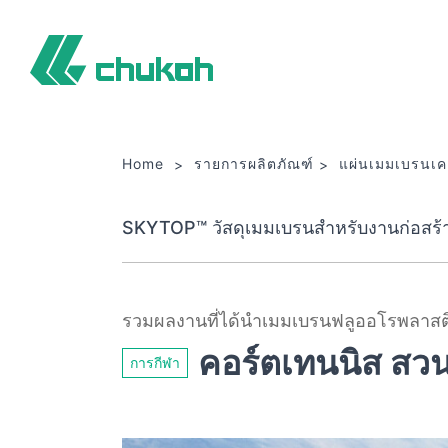
จูโค เคมิคัล อินดัสตรีส์ ลิมิเต็ด
Home
รายการผลิตภัณฑ์
แผ่นเมมเบรนเค
SKYTOP™ วัสดุเมมเบรนสำหรับงานก่อสร้
รวมผลงานที่ได้นำเมมเบรนฟลูออโรพลาสต
คอร์ตเทนนิส สว
การกีฬา