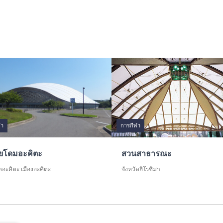
ฬา
การกีฬา
ยโดมอะคิตะ
สวนสาธารณะ
ัดอะคิตะ เมืองอะคิตะ
จังหวัดฮิโรชิม่า