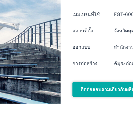
เมมเบรนที่ใช้
FGT-60
สถานที่ตั้ง
จังหวัดค
ออกแบบ
สำนักงา
การก่อสร้าง
คิมุระก่อ
ติดต่อสอบถามเกี่ยวกับผลิตภ