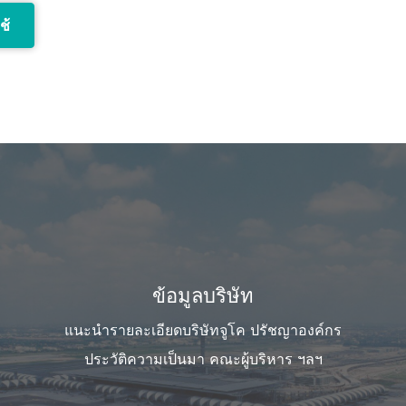
ช้
ข้อมูลบริษัท
แนะนำรายละเอียดบริษัทจูโค ปรัชญาองค์กร
ประวัติความเป็นมา คณะผู้บริหาร ฯลฯ