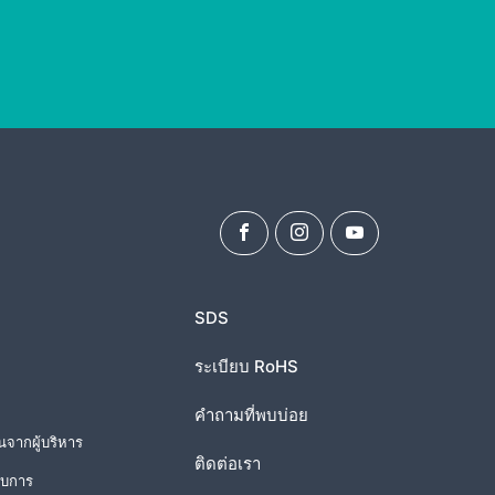
SDS
ระเบียบ RoHS
คำถามที่พบบ่อย
์นจากผู้บริหาร
ติดต่อเรา
อบการ