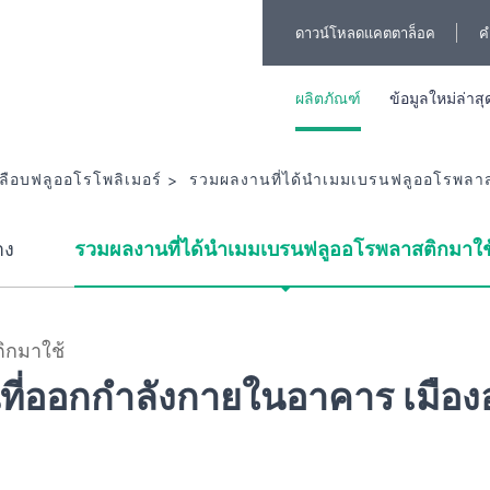
ดาวน์โหลดแคตตาล็อค
ค
ผลิตภัณฑ์
ข้อมูลใหม่ล่าสุ
ลือบฟลูออโรโพลิเมอร์
รวมผลงานที่ได้นำเมมเบรนฟลูออโรพลาส
าง
รวมผลงานที่ได้นำเมมเบรนฟลูออโรพลาสติกมาใช
ิกมาใช้
ที่ออกกำลังกายในอาคาร เมือง