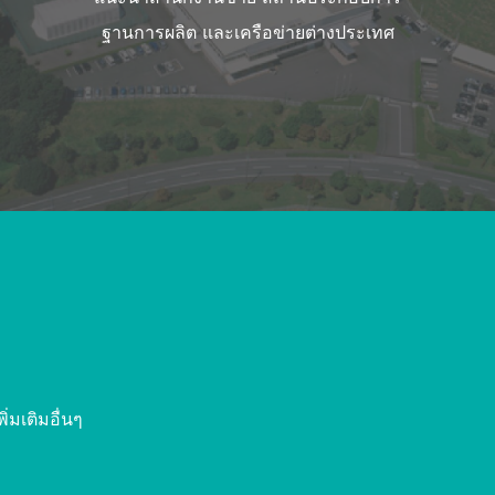
ฐานการผลิต และเครือข่ายต่างประเทศ
มเติมอื่นๆ