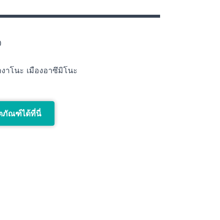
0
างาโนะ เมืองอาซึมิโนะ
ัณฑ์ได้ที่นี่