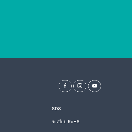
SDS
ระเบียบ RoHS