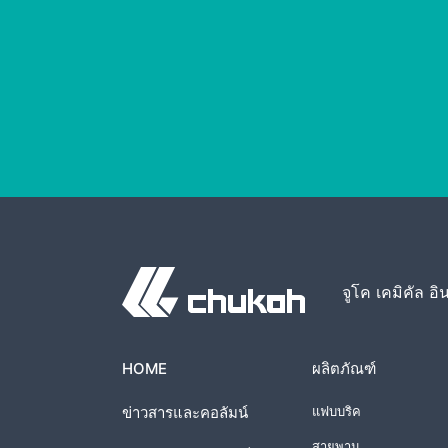
จูโค เคมิคัล อิน
HOME
ผลิตภัณฑ์
ข่าวสารและคอลัมน์
แฟบบริค
สายพาน