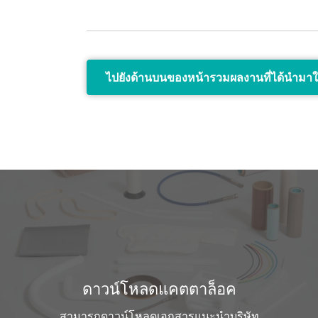
ไปยังด้านบนของหน้ารวมผลงานที่ได้นำมาใ
ดาวน์โหลดแคตตาล็อค
สามารถดาวน์โหลดเอกสารแนะนำบริษัท