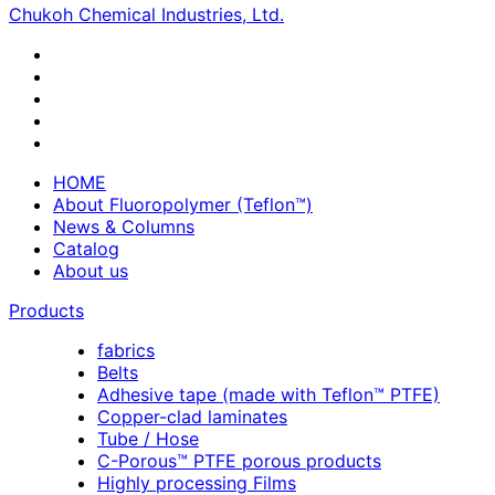
Chukoh Chemical Industries, Ltd.
HOME
About Fluoropolymer (Teflon™)
News & Columns
Catalog
About us
Products
fabrics
Belts
Adhesive tape (made with Teflon™ PTFE)
Copper-clad laminates
Tube / Hose
C-Porous™ PTFE porous products
Highly processing Films