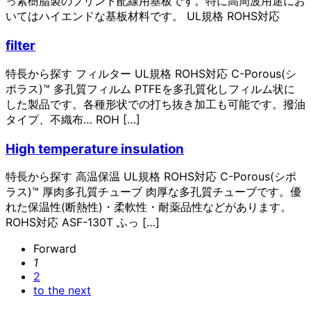
っ素樹脂製のプリント配線用基板です。特に高周波用途にお
いてはハイエンドな基板材料です。 UL規格 ROHS対応
filter
特長から探す フィルター UL規格 ROHS対応 C-Porous(シ
ポラス)™ 多孔質フィルム PTFEを多孔質化しフィルム状に
した製品です。各種形状での打ち抜き加工も可能です。撥油
タイプ、不織布… ROH […]
High temperature insulation
特長から探す 高温保温 UL規格 ROHS対応 C-Porous(シポ
ラス)™ 厚肉多孔質チューブ 肉厚な多孔質チューブです。優
れた保温性(断熱性)・柔軟性・耐薬品性などがあります。
ROHS対応 ASF-130T ふっ […]
Forward
1
2
to the next