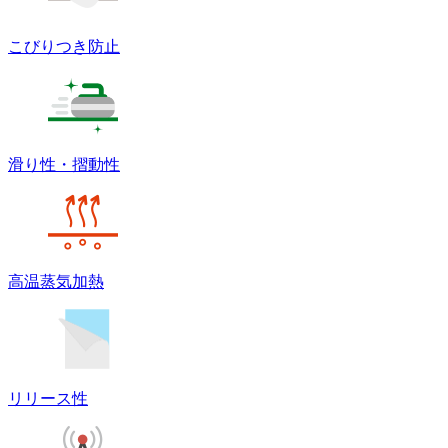
こびりつき防止
滑り性・摺動性
高温蒸気加熱
リリース性