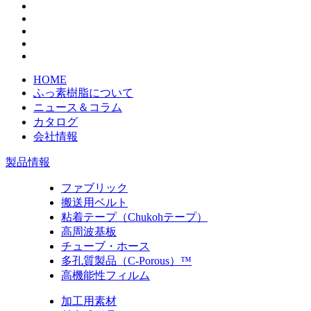
HOME
ふっ素樹脂について
ニュース＆コラム
カタログ
会社情報
製品情報
ファブリック
搬送用ベルト
粘着テープ（Chukohテープ）
高周波基板
チューブ・ホース
多孔質製品（C-Porous）™
高機能性フィルム
加工用素材