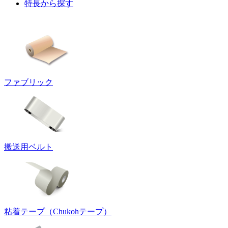
特長から探す
ファブリック
搬送用ベルト
粘着テープ（Chukohテープ）