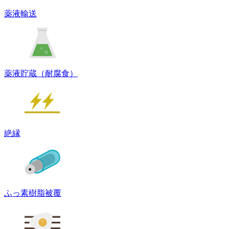
薬液輸送
薬液貯蔵（耐腐食）
絶縁
ふっ素樹脂被覆