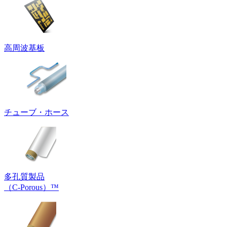
高周波基板
チューブ・ホース
多孔質製品
（C-Porous）™