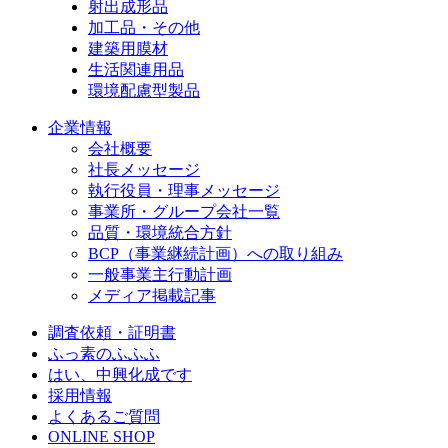
射出成形品
加工品・その他
建築用膜材
生活関連用品
環境配慮型製品
企業情報
会社概要
社長メッセージ
執行役員・理事メッセージ
事業所・グループ会社一覧
品質・環境統合方針
BCP（事業継続計画）への取り組み
一般事業主行動計画
メディア掲載記事
調査依頼・証明書
ふっ素のふふふ
はい、中興化成です
採用情報
よくあるご質問
ONLINE SHOP