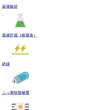
薬液輸送
薬液貯蔵（耐腐食）
絶縁
ふっ素樹脂被覆