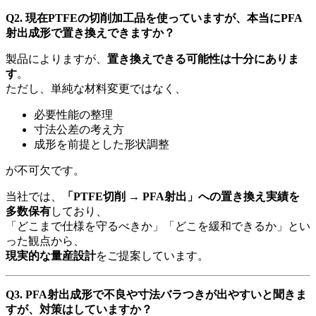
Q2. 現在PTFEの切削加工品を使っていますが、本当にPFA
射出成形で置き換えできますか？
製品によりますが、
置き換えできる可能性は十分にありま
す
。
ただし、単純な材料変更ではなく、
必要性能の整理
寸法公差の考え方
成形を前提とした形状調整
が不可欠です。
当社では、
「
PTFE
切削
→ PFA
射出」への置き換え実績を
多数保有
しており、
「どこまで仕様を守るべきか」「どこを緩和できるか」とい
った観点から、
現実的な量産設計
をご提案しています。
Q3. PFA射出成形で不良や寸法バラつきが出やすいと聞きま
すが、対策はしていますか？