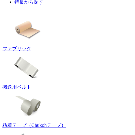
特長から探す
ファブリック
搬送用ベルト
粘着テープ（Chukohテープ）