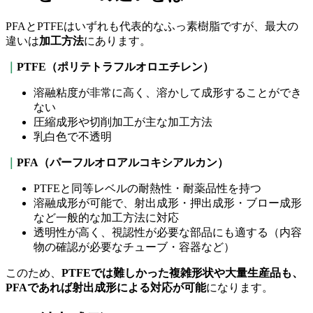
PFAと
PTFE
はいずれも代表的なふっ素樹脂ですが、最大の
違いは
加工方法
にあります。
｜
PTFE
（ポリテトラフルオロエチレン）
溶融粘度が非常に高く、溶かして成形することができ
ない
圧縮成形や切削加工が主な加工方法
乳白色で不透明
｜
PFA
（パーフルオロアルコキシアルカン）
PTFEと同等レベルの耐熱性・耐薬品性を持つ
溶融成形が可能で、射出成形・押出成形・ブロー成形
など一般的な加工方法に対応
透明性が高く、視認性が必要な部品にも適する（内容
物の確認が必要なチューブ・容器など）
このため、
PTFE
では難しかった複雑形状や大量生産品も、
PFA
であれば射出成形による対応が可能
になります。