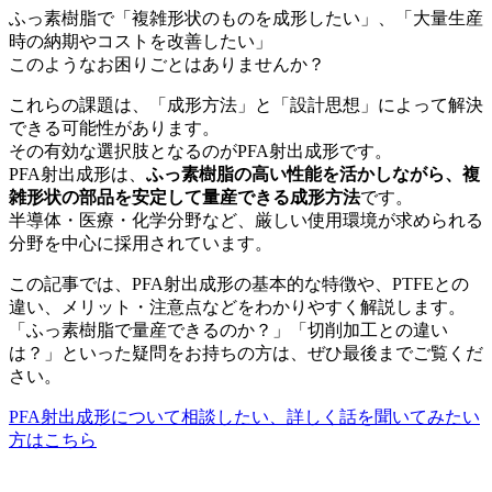
ふっ素樹脂で「複雑形状のものを成形したい」、「大量生産
時の納期やコストを改善したい」
このようなお困りごとはありませんか？
これらの課題は、「成形方法」と「設計思想」によって解決
できる可能性があります。
その有効な選択肢となるのが
PFA
射出成形です。
PFA射出成形は、
ふっ素樹脂の高い性能を活かしながら、複
雑形状の部品を安定して量産できる成形方法
です。
半導体・医療・化学分野など、厳しい使用環境が求められる
分野を中心に採用されています。
この記事では、
PFA
射出成形の基本的な特徴や、
PTFE
との
違い、メリット・注意点などをわかりやすく解説します。
「ふっ素樹脂で量産できるのか？」「切削加工との違い
は？」といった疑問をお持ちの方は、ぜひ最後までご覧くだ
さい。
PFA射出成形について相談したい、詳しく話を聞いてみたい
方はこちら