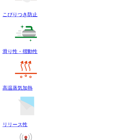
こびりつき防止
滑り性・摺動性
高温蒸気加熱
リリース性