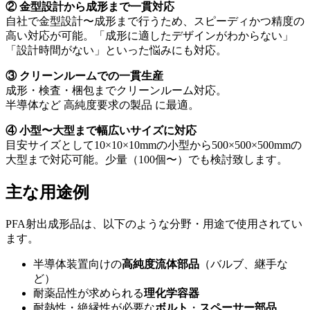
② 金型設計から成形まで一貫対応
自社で金型設計〜成形まで行うため、スピーディかつ精度の
高い対応が可能。「成形に適したデザインがわからない」
「設計時間がない」といった悩みにも対応。
③ クリーンルームでの一貫生産
成形・検査・梱包までクリーンルーム対応。
半導体など 高純度要求の製品 に最適。
④ 小型〜大型まで幅広いサイズに対応
目安サイズとして
10×10×10mm
の小型から
500×500×500mm
の
大型まで対応可能。少量（
100
個〜）でも検討致します。
主な用途例
PFA射出成形品は、以下のような分野・用途で使用されてい
ます。
半導体装置向けの
高純度流体部品
（バルブ、継手な
ど）
耐薬品性が求められる
理化学容器
耐熱性・絶縁性が必要な
ボルト
・
スペーサー部品