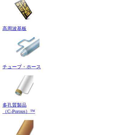
高周波基板
チューブ・ホース
多孔質製品
（C-Porous）™