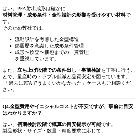
はい。
PFA
射出成形は確かに
材料管理・成形条件・金型設計の影響を受けやすい材料
で
す。
そのため弊社では、
流動設計を考慮した金型構造
熱履歴を意識した成形条件管理
成形〜検査〜梱包までの一貫管理
を重視しています。
また、
立ち上げ段階での条件出し・事前検証
を丁寧に行うこ
とで、量産時のトラブル低減と品質安定を図っています。
「過去に
PFA
でうまくいかなかった」ケースもご相談くだ
さい。
Q4.
金型費用やイニシャルコストが不安ですが、事前に目安
はわかりますか？
はい、
初期検討段階で概算の目安提示が可能
です。
製品形状・サイズ・数量・精度要求に応じて、