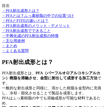
目次
・PFA射出成形とは？
・PFAとは？ふっ素樹脂の中での位置づけ
・PFAとPTFEの違いとは？
・PFA射出成形のメリット・デメリット
・PFA射出成形でできること
・中興化成のPFA射出成形の特徴
・主な用途例
・まとめ
・よくある質問
PFA射出成形とは？
PFA射出成形とは、
PFA
（パーフルオロアルコキシアルカ
ン）樹脂を溶融させ、金型に射出して成形する加工方法
で
す。
一般的な射出成形と同様に、溶かした樹脂を金型内に充填
し、冷却・固化させることで製品を成形します。
PFAはふっ素樹脂の中でも溶融成形が可能な材料であるた
め、