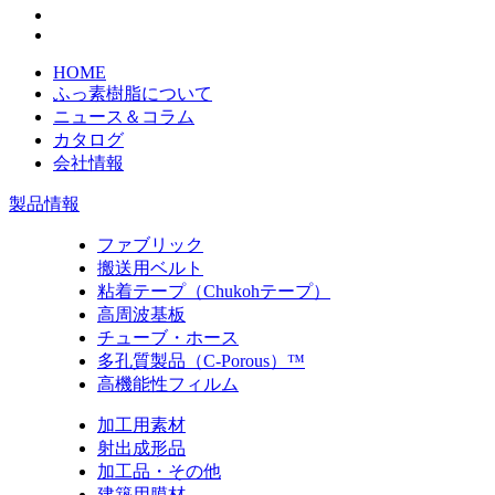
HOME
ふっ素樹脂について
ニュース＆コラム
カタログ
会社情報
製品情報
ファブリック
搬送用ベルト
粘着テープ（Chukohテープ）
高周波基板
チューブ・ホース
多孔質製品（C-Porous）™
高機能性フィルム
加工用素材
射出成形品
加工品・その他
建築用膜材