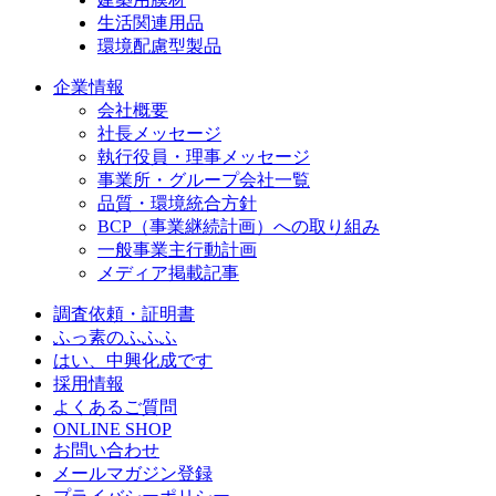
生活関連用品
環境配慮型製品
企業情報
会社概要
社長メッセージ
執行役員・理事メッセージ
事業所・グループ会社一覧
品質・環境統合方針
BCP（事業継続計画）への取り組み
一般事業主行動計画
メディア掲載記事
調査依頼・証明書
ふっ素のふふふ
はい、中興化成です
採用情報
よくあるご質問
ONLINE SHOP
お問い合わせ
メールマガジン登録